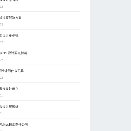
-22
形状过渡解决方案
-22
文设计多少钱
-22
旅PPT设计要点解析
-22
图设计用什么工具
-22
海报设计难？
-21
报设计哪家好
-21
构怎么挑选课件公司