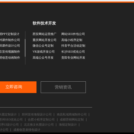
软件技术开发
明PPT定制设计
西安网站运营推广
网站SEO外包公司
州课件制作公司
重庆网站开发公司
高端小程序定制
圳课件设计公司
微信公众号定制
抖音平台活动定制
京宣传视频制作
VR游戏开发公司
长沙SEO优化公司
明创意动画制作
高端公众号开发
贵阳专业网站开发
立即咨询
营销资讯
长图定制设计
郑州宣传海报设计公司
南昌私域商城制作公司
苏州SEO优化公司
合肥小程序定制公司
成都营销网站定制
序UI设计公司
北京推文长图设计公司
海报定制设计
计公司
成都创意表情包设计