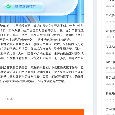
2025-11
SVG
2025-11
的过程中，已涌现出不少成功的微信定制开发案例。一些中小型
打卡、工单派发、生产进度实时查看等功能，极大提升了管理效
宣传推
通了报名、排课、缴费、学习进度跟踪的全流程，显著增强了客户
2025-11
更是一种管理思维的转变——从被动响应转向主动运营。
比如过度追求功能堆砌，忽视用户体验；或在开发初期未充分考
专业文
建立清晰的优先级清单，聚焦核心价值点，避免资源浪费。同时，
2025-11
据不被泄露。此外，随着AI技术的发展，未来的微信定制开发或
客服、个性化推荐引擎、语音交互功能等，进一步提升服务效率与
B站长
的合作伙伴至关重要。专业的开发团队不仅能提供技术保障，更
2025-11
提供从需求调研到交付运维的全流程服务，擅长将复杂的业务逻辑
战经验，熟悉微信生态规则与最佳实践，能快速响应变化，确保项
重阳节
们都可根据实际规模与预算，制定灵活的合作方案。
2025-11
插画海
 THE END —
2025-11
教培机