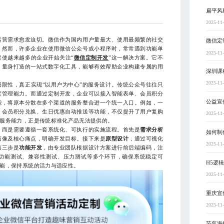
扁平风
2025-11
营需求愈发迫切。微信作为国内用户量最大、使用最频繁的社交
微信定
。然而，许多企业在使用微信公众号或小程序时，常常遇到功能单
2025-11
使越来越多的企业开始关注“
微信定制开发
”这一解决方案。它不
，量身打造的一站式数字化工具，能够有效帮助企业构建专属的用
深圳课
2025-11
性，真正实现“以用户为中心”的服务设计。传统公众号往往只
度管理能力。而通过定制开发，企业可以接入智能表单、会员积分
公益宣
能，将原本分散在多个渠道的服务整合进一个统一入口。例如，一
、会员积分兑换、生日优惠自动推送等功能，不仅提升了用户复购
2025-11
服务能力，正是传统标准化产品无法提供的。
而是需要遵循一套系统化、可执行的实施流程。首先是
需求分析
如何制
画像及核心痛点，明确开发目标。接下来是
原型设计
，通过可视化
2025-11
第三步是
功能开发
，由专业团队根据设计方案进行前后端编码，注
功能测试、兼容性测试、压力测试等多个环节，确保系统稳定可
H5逻
能，保持系统的活力与适应性。
2025-11
重庆宣
2025-11
节气海