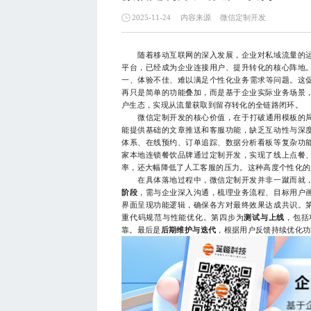
内容来源
微信定制开发
2025-11-24
随着移动互联网的深入发展，企业对私域流量的运
平台，已经成为企业连接用户、提升转化的核心阵地
一、体验不佳、难以满足个性化业务需求等问题。这促
再只是简单的功能叠加，而是基于企业实际业务场景
户生态，实现从流量获取到留存转化的全链路闭环。
微信定制开发的核心价值，在于打破通用模板的局限
能提供基础的文章推送和客服功能，缺乏互动性与深
体系、在线预约、订单追踪、数据分析看板等复杂功
家本地连锁餐饮品牌通过定制开发，实现了线上点餐
率，还大幅降低了人工客服的压力。这种高度个性化的
在具体落地过程中，微信定制开发并非一蹴而就，
阶段
，需与企业深入沟通，梳理业务流程、目标用户
界面呈现功能逻辑，确保各方对最终效果达成共识。
重代码规范与性能优化。第四步为
测试与上线
，包括
靠。最后是
后期维护与迭代
，根据用户反馈持续优化功