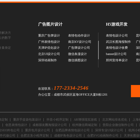
广告图片设计
H5游戏开发
销解决方
重庆广告牌设计
表情包动作设计
表情包设计公司
昆
位的数字
广州表情包设计
南京KV设计公司
武汉长图海报制作
广
业量身定
天津IP优化设计
广告牌设计公司
表情包设计收费
深
北京UI设计公司
微信条漫设计
banner设计公司
南
深圳动画制作
微信插图设计
郑州宣传单设计
昆
177-2334-2546
欢迎联系：
办公位置：成都市武侯区蓝海OFFICE大厦B栋1201
动定制
重庆手提袋包装设计
抖音小程序定制
AR增强现实游戏
北京网站排名优化
上海
创意表情包设计
成都朋友圈海报设计公司
杭州微信商城定制
贵阳企业微信制作公司
SEO外包公司
重庆包月设计公司
合肥品牌表情包设计公司
深圳专业UI设计公司
杭州小程
件代做公司
合肥京东小程序定制
成都IP角色设计公司
合肥SVG动画制作公司
天津长图设