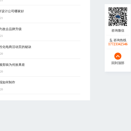
-21
PT设计公司哪家好
-21
助力政企品牌升级
-21
咨询热线
17723342546
性化电商活动页的秘诀
-20
回到顶部
频剪辑为何效果差
-20
报如何制作
-20