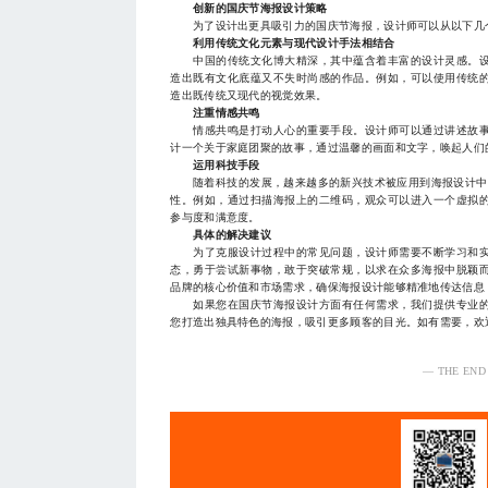
创新的国庆节海报设计策略
为了设计出更具吸引力的国庆节海报，设计师可以从以下几
利用传统文化元素与现代设计手法相结合
中国的传统文化博大精深，其中蕴含着丰富的设计灵感。设
造出既有文化底蕴又不失时尚感的作品。例如，可以使用传统
造出既传统又现代的视觉效果。
注重情感共鸣
情感共鸣是打动人心的重要手段。设计师可以通过讲述故事
计一个关于家庭团聚的故事，通过温馨的画面和文字，唤起人们
运用科技手段
随着科技的发展，越来越多的新兴技术被应用到海报设计中。
性。例如，通过扫描海报上的二维码，观众可以进入一个虚拟
参与度和满意度。
具体的解决建议
为了克服设计过程中的常见问题，设计师需要不断学习和实
态，勇于尝试新事物，敢于突破常规，以求在众多海报中脱颖
品牌的核心价值和市场需求，确保海报设计能够精准地传达信息
如果您在国庆节海报设计方面有任何需求，我们提供专业的
您打造出独具特色的海报，吸引更多顾客的目光。如有需要，欢迎随时
— THE END
服务