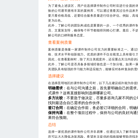
为了避免上述误区，用户在选择课件制作公司时应进行全面的
验的公司通常拥有丰富的案例库，可以通过查看其过往作品来
要只看价格高低，还要结合服务质量进行综合评估。例如，高
更为出色。
此外，了解公司的团队构成也是重要的一步。一个优秀的课件
员、文案策划等，确保每个环节都能得到精心打磨。最后，不
解公司的口碑和服务态度。
查看案例质量
案例质量是衡量一家课件制作公司实力的重要标准之一。通过
格、技术水平和创新能力。优质的课件不仅在视觉上具有吸引
因此，在查看案例时，除了关注美观度外，还应重点关注内容的
此外，了解公司是否具备多领域经验也是一个加分项。如果一
其团队具有较强的学习能力和适应能力，能够应对各种复杂的需
选择建议
在选择昆明地区的课件制作公司时，以下几点建议或许能为你提
明确需求
：在与公司沟通之前，首先要明确自己的需求
式课件？这将直接影响到选择哪家公司。
多方比较
：不要急于做决定，尽量多咨询几家不同的公
找到最适合自己需求的合作伙伴。
签订合同
：在确定合作前，务必签订详细的合同，明确
保持沟通
：在整个项目过程中，保持与公司的良好沟通
果符合预期。
总结
选择一家优质的课件制作公司并非易事，但通过深入了解市场
您可以大大降低决策风险。希望本文提供的指南能够帮助您找