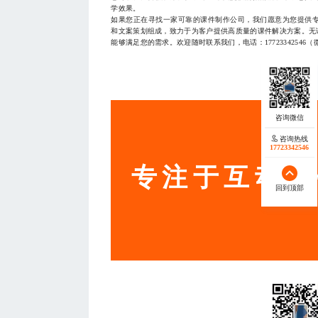
学效果。
如果您正在寻找一家可靠的课件制作公司，我们愿意为您提供
和文案策划组成，致力于为客户提供高质量的课件解决方案。无
能够满足您的需求。欢迎随时联系我们，电话：17723342546
— THE END
服务
咨询热线
17723342546
专注于互动营
回到顶部