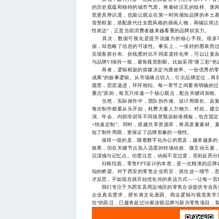
的历史底蕴和独特的城市气质。将秦砖汉瓦的纹样、唐
觉更具辨识度，也能让观众在第一时间感知品牌的本土
背景框架，搭配唐代仕女图风格的插画人物，再辅以简洁
性表达”，正是当前消费者越来越看重的品牌软实力。
其次，数据可视化是提升说服力的核心手段。很多零
据，却忽略了信息的可读性。事实上，一张好的图表胜
呈现客群分布、折线图对比不同渠道转化率，可以让复
与品牌VI保持一致，避免视觉割裂。比如采用“唐三彩”
再者，逻辑框架的搭建决定沟通效率。一份优秀的零售
成果”的叙事逻辑。从市场痛点切入，引出品牌定位，再
愿景，层层递进，环环相扣。每一章节之间要有明确的过
重点”原则，每页只传递一个核心观点，配合关键词加粗
当然，实际操作中，团队协作难、设计周期长、反复
每次制作都要从头开始，耗费大量人力物力。对此，建
演、年会、内部培训等不同场景预设标准模板，包含固定
+快速定制”。同时，搭建共享资源库，将高质量素材、
短了制作周期，更保证了品牌形象的一致性。
值得一提的是，随着数字化办公的普及，越来越多的企
效果，但在关键节点加入适度的转场动效、微互动元素
沉浸感与记忆点。但需注意，动画不宜过度，否则反而分
归根结底，零售PPT设计的本质，是一次精准的品牌
知的桥梁。对于西安的零售企业而言，抓住这一细节，
才反思，不如现在就开始优化你的表达方式——让每一页
我们专注于为西安及周边地区的零售企业提供专业高效
企业真实需求，擅长将文化基因、商业逻辑与视觉美学深
住”的跃迁，已服务超过50家连锁品牌与新兴零售项目，客户满