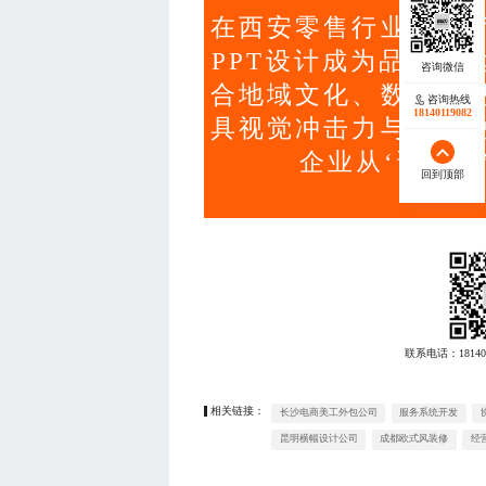
在西安零售行业变革
PPT设计成为品牌表
合地域文化、数据可
咨询热线
18140119082
具视觉冲击力与商业
企业从‘讲不清
回到顶部
联系电话：
18140
相关链接：
长沙电商美工外包公司
服务系统开发
昆明横幅设计公司
成都欧式风装修
经