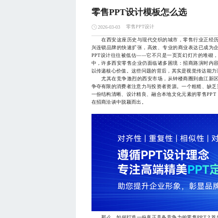
零售PPT设计模板怎么选
零售PPT设计
2026-03-03
在西安这座历史与现代交织的城市，零售行业正经历
兴连锁品牌的快速扩张，高效、专业的商业表达已成为
PPT设计往往被低估——它不只是一页页幻灯片的堆砌
中，许多西安零售企业仍面临诸多困境：招商路演时内
以传递核心价值。这些问题的背后，其实是视觉传达能力
尤其在竞争激烈的西安市场，从钟楼商圈到曲江新区
争夺有限的消费者注意力与投资者资源。一个粗糙、缺乏
一份结构清晰、设计精良、融合本地文化元素的零售PP
在招商洽谈中脱颖而出。
那么，如何打造一份真正具备竞争力的零售PPT？首先