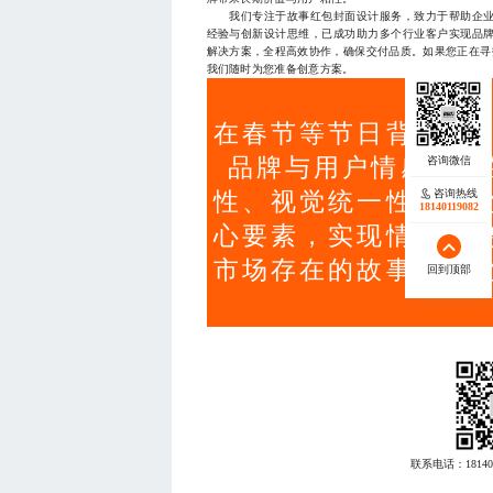
我们专注于故事红包封面设计服务，致力于帮助企业
经验与创新设计思维，已成功助力多个行业客户实现品
解决方案，全程高效协作，确保交付品质。如果您正在寻找专
我们随时为您准备创意方案。
在春节等节日背景下
品牌与用户情感连接
咨询热线
性、视觉统一性、文
18140119082
心要素，实现情感共
市场存在的故事空心
回到顶部
联系电话：
18140