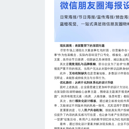
现实困境：表面繁荣下的深层问题
尽管市场上涌现出大量故事红包封面，但普遍存在一
事”作为包装概念，实际内容却流于口号化、模板化，缺
文案，虽符合节日基调，但因缺乏具体情境，难以激起用
其次是
视觉混乱与品牌模糊
。部分企业为了追求“出
视觉严重不符的情况。当用户无法从封面中辨识品牌身份
此外，
互动机制缺失
也是普遍短板。多数设计停留
完即走，未能形成持续关注与分享行为。
优化路径：从碎片化到体系化的设计升级
面对上述挑战，企业亟需建立更加科学的设计方法论。
在策划阶段就明确核心故事主题，围绕该主题展开视觉
圆”，则所有视觉元素（色调、人物形象、场景布置）都
其次，推行
模块化设计模板
。通过建立标准化组件
率，又能保证不同版本间的风格一致性。尤其适用于需要
更重要的是，引入
用户共创机制
。鼓励真实用户投
仅提升了内容的真实感与可信度，也让参与者产生强烈的
一堂课”征集活动，将用户上传的教学回忆转化为红包封
最终，通过强化设计要素并解决现实痛点，企业不仅
牌带来长期价值与用户粘性。