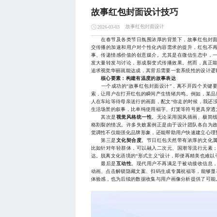
故事红包封面设计技巧
故事红包封面设计
2026-03-03
在春节及各类节日氛围浓厚的背景下，故事红包封面
交传播的加速和用户对个性化内容需求的提升，红包不
事、传递情感价值的创意媒介。尤其是在微信生态中，
发大量转发与讨论，形成裂变式传播效果。然而，真正
追求视觉华丽就能达成，其背后需要一套系统性的设计逻
核心要素：构建有温度的故事表达
一个成功的“故事红包封面设计”，离不开四个关键要
索，让用户在打开红包的瞬间产生情绪共鸣。例如，某品
人在车站等待母亲送行的画面，配文“你走的时候，我还
生活场景的叙事，比单纯使用福字、灯笼等符号更具穿透
其次是
视觉风格统一性
。无论采用国风插画、极简
格割裂的情况。许多失败案例正是由于设计团队各自为
觉调性不仅能强化品牌形象，还能帮助用户快速建立心理
第三是
文化契合度
。节日红包天然带有浓厚的文化
比如针对年轻群体，可以融入二次元、国潮等流行元素
达。脱离文化语境的“形式主义”设计，即便再精美也难以
最后是
互动性
。现代用户不再满足于被动接收信息
动画、点击解锁隐藏文案、扫码生成专属祝福等，能够显
体验感，也为后续的数据收集与用户画像分析提供了可能