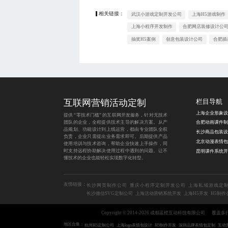
相关链接：
武汉小游戏定制开发公司
上海H5游戏制作
上海小程序开发制作
合肥网店装修设计公
抽奖H5案例
创意包装设计公司
合肥插
互联网营销活动定制
栏目导航
提供 “零技术门槛” 的互联网开发服务，针对无技术
团队的企业，全程提供技术主导的解决方案。从产
品规划、功能设计到上线运营，都由专业团队全权
负责，企业只需提出业务需求即可。后期提供产品
使用培训与技术咨询，帮助企业快速上手操作，同
时支持远程协助解决使用过程中遇到的问题。让不
懂技术的企业也能轻松实现数字化转型。
友情链接：
长沙网页制作公司
重庆小程序定制开发公司
上海私域游戏定
长沙微信SVG定制公司
上海活动营销系统开发
上海H5开发
H5制作
Copyright © 2014-2026 成都蓝橙互动科技有限公司
覆盖多
地区合集：
杭州H5定制公司
上海logo表情包设计
H5制作开发
深圳品牌表情包定制
互动