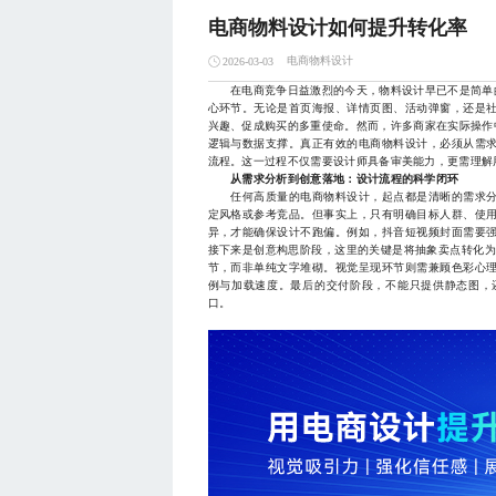
电商物料设计如何提升转化率
电商物料设计
2026-03-03
在电商竞争日益激烈的今天，物料设计早已不是简单的
心环节。无论是首页海报、详情页图、活动弹窗，还是
兴趣、促成购买的多重使命。然而，许多商家在实际操作
逻辑与数据支撑。真正有效的电商物料设计，必须从需
流程。这一过程不仅需要设计师具备审美能力，更需理解
从需求分析到创意落地：设计流程的科学闭环
任何高质量的电商物料设计，起点都是清晰的需求分
定风格或参考竞品。但事实上，只有明确目标人群、使
异，才能确保设计不跑偏。例如，抖音短视频封面需要
接下来是创意构思阶段，这里的关键是将抽象卖点转化为
节，而非单纯文字堆砌。视觉呈现环节则需兼顾色彩心
例与加载速度。最后的交付阶段，不能只提供静态图，
口。