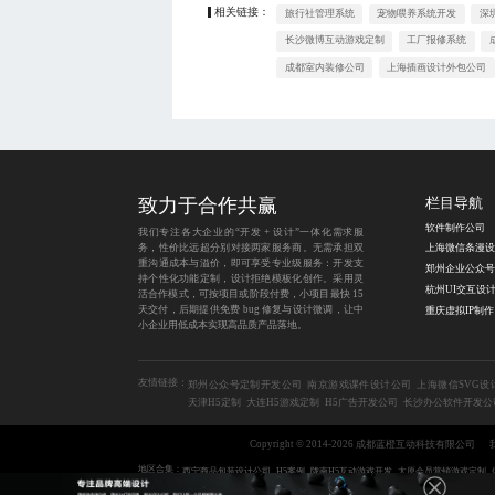
相关链接：
旅行社管理系统
宠物喂养系统开发
深
长沙微博互动游戏定制
工厂报修系统
成都室内装修公司
上海插画设计外包公司
致力于合作共赢
栏目导航
软件制作公司
我们专注各大企业的“开发 + 设计”一体化需求服
务，性价比远超分别对接两家服务商。无需承担双
重沟通成本与溢价，即可享受专业级服务：开发支
持个性化功能定制，设计拒绝模板化创作。采用灵
活合作模式，可按项目或阶段付费，小项目最快 15
天交付，后期提供免费 bug 修复与设计微调，让中
重
小企业用低成本实现高品质产品落地。
友情链接：
郑州公众号定制开发公司
南京游戏课件设计公司
上海微信SVG设
天津H5定制
大连H5游戏定制
H5广告开发公司
长沙办公软件开发公
Copyright © 2014-2026 成都蓝橙互动科技有限公司
地区合集：
西宁商品包装设计公司
H5案例
陇南H5互动游戏开发
太原会员营销游戏定制