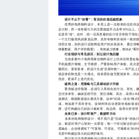
设计不止于“好看”：背后的价值远超想象
优秀的电商物料设计，本质上是一次精准的信息传达
足10秒，而一张有吸引力的主图能提升点击率30%以上
定是否“读”。此外，统一且高质量的设计语言有助于强化
一个主打极简风的家居品牌，其所有物料若保持一致的
深层次地，好的设计还能降低用户的决策成本。通过清
销量数据、用户评价截图），有效减少犹豫，推动从“看到
行业现状与常见误区：别让设计拖后腿
当前多数中小电商商家在物料设计上仍存在明显短板。
手机端图片模糊、文字拥挤，严重影响用户体验。其次
颖而出。更有甚者，把设计当成“后期补救”——等产品
据反馈机制也是一大痛点。很多团队做完图就发布，但
优劣，更谈不上迭代优化。
破局之道：用策略与工具驱动设计升级
要突破这些瓶颈，必须引入系统化的方法。首先，建
交付清单等，确保流程可控、责任清晰。其次，采用A/
放测试，根据数据选出最优方案。这种“试错—优化”模
成，例如基于库存变化、促销时间自动更新价格标签或
牌，还可构建自己的设计素材库，按品类、场景分类管理
未来已来：设计即资产，数据即方向
未来的电商物料设计，将不再只是“完成任务”的执行
达，都是对用户心智的一次塑造；每一个经过验证的设
度融合，企业便拥有了“可复制、可优化、可规模化”的
无形中构建起强大的品牌护城河。
我们专注于电商物料设计领域多年，深谙平台规则与