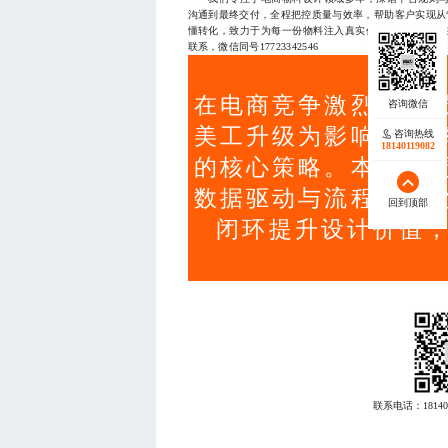
沟通到最终交付，全程把控质量与效率，帮助客户实现从“
懂转化，致力于为每一份物料注入真实价值。如果您正
联系，微信同号17723342546
在电商竞争激烈的背
美工升级为影响转化
咨询热线
18140119082
的核心策略。本文强
数据驱动与流程标准
回到顶部
闭环提升设计价值，
联系电话：
18140