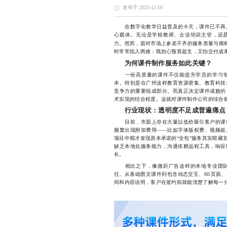
发布于 2025-12-18
在数字化教学日益普及的今天，课件已不再只
心载体。无论是学校教师、企业培训主管，还
力。然而，面对市场上参差不齐的服务质量与模
时常常陷入两难：既担心预算超支，又怕交付成
为何课件制作服务如此关键？
一份高质量的课件不仅能提升学员的学习专
本。特别是在广州这样教育资源密集、教育科技
竞争力的重要组成部分。而真正决定课件成败的
术实现的结合程度。这就对课件制作公司的综合
行业现状：透明度不足成普遍痛点
目前，市面上存在大量以低价吸引客户的课件
频繁出现附加费用——比如字体版权费、视频嵌
项目中期才发现原本承诺的“全包”服务其实暗藏
缺乏本地化服务能力，沟通依赖远程工具，响应
长。
相比之下，像微距广告这样的本地专业团队
任。从基础图文课件到包含动态交互、H5页面
间和内容说明，客户在签约前就能清楚了解每一