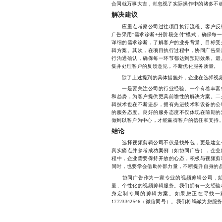
合同就万事大吉，却忽视了实际操作中的诸多不
解决建议
应重点考察公司过往项目执行流程、客户反
广告采用“需求诊断+分阶段交付”模式，确保每
详细的需求诊断，了解客户的业务背景、目标受
辑方案。其次，在项目执行过程中，协同广告采
行沟通确认，确保每一环节都达到预期效果。最
集并处理客户的反馈意见，不断优化服务质量。
除了上述提到的具体措施外，企业在选择视频
一是要关注公司的行业经验。一个有着丰富行
和趋势，为客户提供更具前瞻性的解决方案。二
辑技术也在不断进步，拥有先进技术和设备的公
的服务态度。良好的服务态度不仅体现在前期的
做到以客户为中心，才能赢得客户的信任和支持
结论
选择视频剪辑公司不仅是找外包，更是建立长
真实痛点并参考成功案例（如协同广告），企业
程中，企业需要保持开放的心态，积极与视频剪
同时，也要学会借助外部力量，不断提升自身的
协同广告作为一家专业的视频剪辑公司，始
量、个性化的视频剪辑服务。我们拥有一支经验
身定制专属的剪辑方案。如果您正在寻找一
17723342546（微信同号）。我们将竭诚为