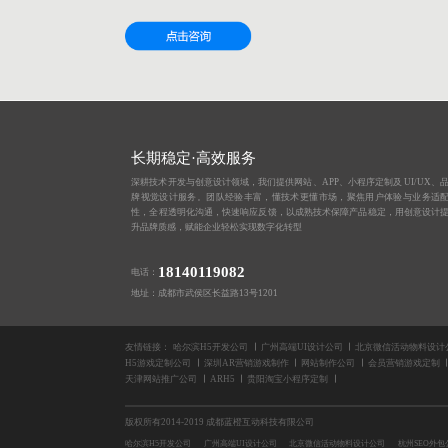
长期稳定·高效服务
深耕技术开发与创意设计领域，我们提供网站、APP、小程序定制及 UI/UX、
牌视觉设计服务。团队经验丰富，懂技术更懂市场，聚焦用户体验与业务适
性，全程透明化沟通，快速响应反馈，以成熟技术保障产品稳定，用创意设计
升品牌质感，赋能企业轻松实现数字化转型
18140119082
电话：
地址：成都市武侯区长益路13号1201
友情链接：
哈尔滨H5开发公司
广州高端UI设计公司
北京微信活动物料设计
H5游戏定制公司
深圳AR营销游戏制作
网站制作公司
会员营销游戏定制
天津网站推广公司
ARH5
贵阳淘宝小程序定制
版权所有2014-2019 成都蓝橙互动科技有限公司
哈尔滨H5开发公司
广州高端UI设计公司
北京微信活动物料设计公司
杭州SEO外包