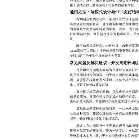
和转化率。例如，某知名电商公司通过对其网站
化了购物流程，最终实现了销售额的显著增长。
通用方法：响应式设计与SEO友好结
在网站定制的过程中，采用响应式设计是确保
着移动互联网的普及，越来越多的用户选择通过
同屏幕尺寸的网站显得尤为重要。此外，为了提
好的网站结构。这包括合理设置标题标签、关
量。
除了响应式设计和SEO优化外，内容管理系
CMS系统可以帮助企业轻松管理和更新网站内
专门IT部门的小型企业来说尤为重要。
常见问题及解决建议：开发周期长与
尽管网站定制服务能够为企业带来诸多好处，
是开发周期过长的问题。由于每个项目的具体需
题，建议采用模块化开发流程，将整个项目划分
作，从而缩短整体开发时间。
其次是功能冗余的问题。很多企业在初期规划
都是必需的，反而会增加开发成本和维护难度。
充分的需求沟通，明确哪些功能是真正对企业有
最后是后期维护困难的问题。一旦网站上线运
出现这种情况，建议企业提供一站式运维支持服
理等，确保网站始终处于最佳状态。
总之，在上海这样一个充满机遇与挑战的城市
重视网站定制的重要性。作为一家专注于网站定
经验和技术实力，致力于为企业提供全方位的数