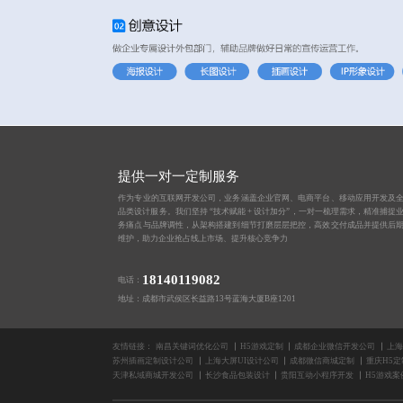
提供一对一定制服务
作为专业的互联网开发公司，业务涵盖企业官网、电商平台、移动应用开发及
品类设计服务。我们坚持 “技术赋能 + 设计加分”，一对一梳理需求，精准捕捉
务痛点与品牌调性，从架构搭建到细节打磨层层把控，高效交付成品并提供后
维护，助力企业抢占线上市场、提升核心竞争力
18140119082
电话：
地址：成都市武侯区长益路13号蓝海大厦B座1201
友情链接：
南昌关键词优化公司
H5游戏定制
成都企业微信开发公司
上海
苏州插画定制设计公司
上海大屏UI设计公司
成都微信商城定制
重庆H5
天津私域商城开发公司
长沙食品包装设计
贵阳互动小程序开发
H5游戏案