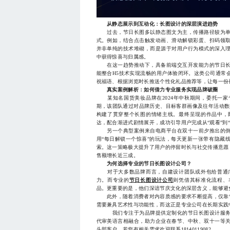
从静态展示到互动化：长图设计的深层演进趋势
过去，节日长图多以静态图文为主，传播路径较为单
式。例如，结合点击触发动画、滑动解锁彩蛋、扫码领
并非单纯的技术堆砌，而是源于对用户行为模式的深入
中获得惊喜与归属感。
在这一趋势推动下，具备前端交互开发能力的节日长
能整合H5技术实现流畅的用户体验闭环。这类公司通常
祝福语、根据浏览时长推送个性化礼品推荐等，让每一份
真实案例解析：如何借力专业服务实现品牌破圈
某知名国货美妆品牌在2024年中秋期间，委托一家
期，该团队通过对品牌历史、目标客群画像及往年活动数
构建了贯穿整个长图的情绪主线。最终呈现的作品中，
达，配合渐进式剧情展开，成功引导用户完成从“观看”到“
另一个典型案例来自电商平台在双十一前夕推出的倒
用“每日解锁一个惊喜”的玩法，每天更新一张带有隐藏
索。这一策略极大提升了用户的停留时长与社交传播意愿
售额增长近三成。
为何选择专业的节日长图设计公司？
对于大多数品牌而言，自建设计团队或外包给普通广
力。而专业的
节日长图设计公司
则凭借其标准化流程、
品。更重要的是，他们深谙节庆文化的深层含义，能够避免
此外，随着消费者对内容质感的要求不断提高，仅靠“
需要兼具艺术性与功能性，而这正是专业公司在长期实践
我们专注于为品牌提供定制化的节日长图设计服务，
代审美语言相融合，助力企业在春节、中秋、双十一等
头部客户，若您有相关需求欢迎联系18140119082