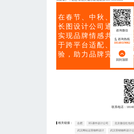
在春节、中秋、双十
长图设计公司通过融
实现品牌情感共鸣与
咨询热线
18140119082
于跨平台适配、数据
验，助力品牌完成从
回到顶部
联系电话：
18140
相关链接：
合肥
H5课件设计公司
北京微信红包封
武汉网站运营物料设计
武汉营销物料设计