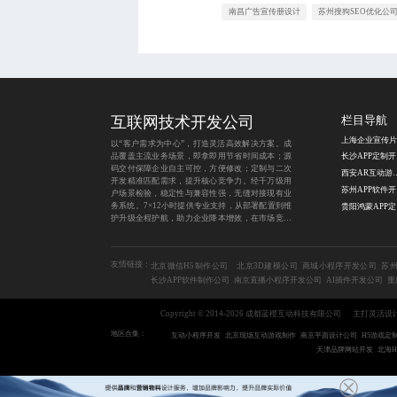
南昌广告宣传册设计
苏州搜狗SEO优化公
互联网技术开发公司
栏目导航
以“客户需求为中心”，打造灵活高效解决方案。成
品覆盖主流业务场景，即拿即用节省时间成本；源
长
码交付保障企业自主可控，方便修改；定制与二次
西安AR互
开发精准匹配需求，提升核心竞争力。经千万级用
苏
户场景检验，稳定性与兼容性强，无缝对接现有业
务系统。7×12小时提供专业支持，从部署配置到维
贵
护升级全程护航，助力企业降本增效，在市场竞争
中脱颖而出。
友情链接：
北京微信H5制作公司
北京3D建模公司
商城小程序开发公司
苏州
长沙APP软件制作公司
南京直播小程序开发公司
AI插件开发公司
重
Copyright © 2014-2026 成都蓝橙互动科技有限公司
主打灵活设
地区合集：
互动小程序开发
北京现场互动游戏制作
南京平面设计公司
H5游戏定
天津品牌网站开发
北海H