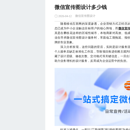
微信宣传图设计多少钱
微信宣传图设计
2026-04-12
随着移动互联网的深度渗透，企业营销方式正经历从
态已成为中小企业触达目标用户的核心阵地，而
微信宣
其是在攀枝花这样的区域性城市，本地商家对高效、低
业在寻求微信宣传图设计服务时，常面临工期拖延、报
牌的专业形象。
深入分析发现，这些问题的背后，实则是设计服务流
个人接单后缺乏标准化工作流，导致项目推进依赖主观判
藏了设计层级、修改次数、交付格式等关键信息，一旦出
助力业务增长的设计服务，反而成为企业运营中的负担。
针对上述痛点，一套以“工期保障”和“报价透明”为核