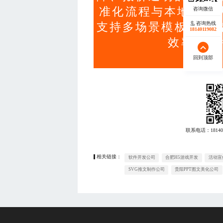
准化流程与本地化团
咨询热线
支持多场景模板快速
18140119082
效率与品
回到顶部
联系电话：
18140
相关链接：
软件开发公司
合肥H5游戏开发
活动宣
SVG推文制作公司
贵阳PPT图文美化公司