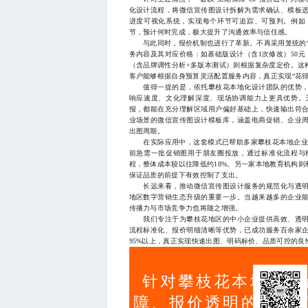
化设计流程，将微信宣传图设计拆解为需求确认、模板
进度可视化系统，实现每个环节可追踪、可预判。例如
节，预计何时完成，极大提升了沟通效率与信任感。
与此同时，报价机制也进行了革新。不再采用笼统的“
务内容及其对应价格：如基础版设计（含1次修改）50元，
（含品牌调性分析+多版本测试）则根据复杂度定价。这
客户能够根据自身预算灵活配置服务内容，真正实现“花得
值得一提的是，依托攀枝花本地化设计团队的优势，
响应速度、文化理解深度、现场协调能力上更具优势。
报，都能在充分理解区域用户偏好基础上，快速输出符
业场景的微信宣传图设计模板库，涵盖电商促销、企业
出图周期。
在实际应用中，这套模式已帮助多家攀枝花本地企业实
前急需一批促销图用于朋友圈投放，通过标准化流程与
程，整体成本较以往降低约18%。另一家本地教育机构
保证品质的前提下有效控制了支出。
长远来看，推动微信宣传图设计服务的规范化与透明
地区数字营销生态升级的重要一步。当越来越多的企业
传播力与市场竞争力也将随之增强。
我们专注于为攀枝花地区的中小企业提供高效、透明
流程标准化、报价明细清晰等优势，已成功服务百余家企
95%以上，真正实现快速出图、明码标价、品质可控的良性循
针对攀枝花本地中小
障、报价透明的微信