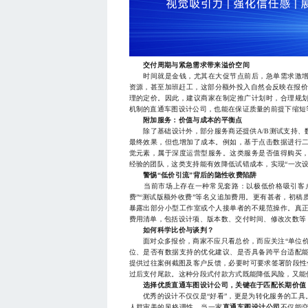
交付周期与紧急需求带来溢价空间
时间就是金钱，尤其在大促节点前后，急单需求激增。
资源，甚至加班赶工，这部分额外投入自然会反映在报价
理的定价。因此，建议商家在制定推广计划时，合理规
机制的直通车图设计公司，也能在保证质量的前提下缩短
附加服务：价值与成本的平衡点
除了基础设计外，部分服务商还提供A/B测试支持、
最终效果，但也增加了成本。例如，基于点击数据进行
觉元素，属于深度运营型服务。这类服务是否值得购买
经验的团队，这类支持能有效降低试错成本，实现“一次设
警惕“低价引流”背后的隐性收费陷阱
当前市场上存在一种常见套路：以极低价格吸引客户签约
费”“测试版额外收费”等名义追加费用。更有甚者，初
暴露出部分小型工作室或个人接单者的不规范操作。真
费用清单，包括设计项、版本数、交付时间、修改次数等
如何科学比价与谈判？
面对众多报价，商家不应只看总价，而应关注“单位价
位、是否有数据支持的优化建议、是否具备跨平台适配
提供过往案例截图及客户反馈，必要时可要求签署阶段性付
过后支付尾款。这种分段式付款方式既能降低风险，又能
选择优质直通车图设计公司，关键在于匹配长期价值
优秀的设计不仅仅是“好看”，更是为转化服务的工具
人群审美的风格调性。当一家
直通车图设计公司
不仅能