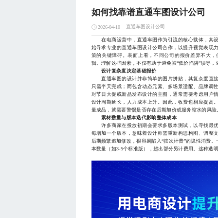
如何找靠谱直通车图设计公司
直通车图设计公司
2026-04-10
在电商运营中，直通车图作为引流的核心载体，其设
始寻求专业的直通车图设计公司合作，以提升视觉表现
策的关键障碍。表面上看，不同公司的报价差异不大，
辑。理解这些因素，不仅有助于避免被“低价陷阱”误导
设计复杂度决定基础报价
直通车图的设计并非简单的图片拼贴，其复杂度直接
只需半天完成；而包含动态元素、多场景适配、品牌调
对节日大促或新品发布设计的主图，通常需要考虑用户
设计周期延长，人力成本上升。因此，收费也相应提高
量成品，就需要警惕是否存在后期加价或服务缩水的风险
素材数量与版本迭代影响整体成本
许多商家在投放初期会要求多版本测试，以寻找最优
每增加一个版本，意味着设计师需重新构思构图、调整
后期频繁追加修改，很容易陷入“按次计费”的隐性消费
本数量（如3-5个标准版），超出部分另计费用。这种透