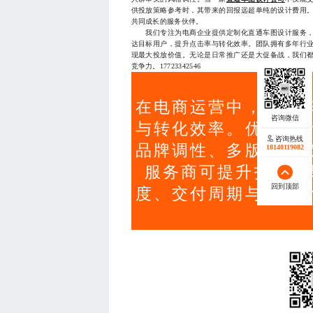
供投放策略参考时，其带来的回报远超单纯的设计费用
共同成长的服务伙伴。
我们专注为电商企业提供定制化直通车图设计服务，
达目标用户，提升点击率与转化效率。团队拥有多年行
现最大投放价值。无论是日常推广还是大促备战，我们
竞争力。17723342546
在电商运营中，直通
与转化效率。优质设
咨询热线
品牌调性、多版本迭
18140119082
服务商可提升投放效
回到顶部
度、交付周期与附加