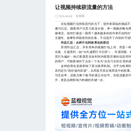
让视频持续获流量的方法
短视频
2026-04-08
在短视频行业持续迭代的当下，创作者面临的挑战不再
播与沉淀。随着用户注意力愈发分散，单一视频的曝光
被淹没。如何打破这一困局？越来越多的创作者开始转向
主题性、故事性和延续性的合集，不仅提升了内容的可读
作品汇总：从碎片化到体系化的跃迁
所谓作品汇总，并非简单的视频打包上传，而是一种
合集、主题系列（如“30天减肥打卡记录”）、年度回顾
层行为偏好：他们更愿意在短时间内获取完整的信息闭
的用户，可能更倾向于点击一个名为“从实习生到主管的
这种趋势也直接影响了算法推荐机制。当平台检测到
其判定为“高价值内容源”，从而提升其在推荐流中的权
与互动率，还能为整个账号积累正向信号，实现流量的
升，更是品牌影响力构建的关键一步。