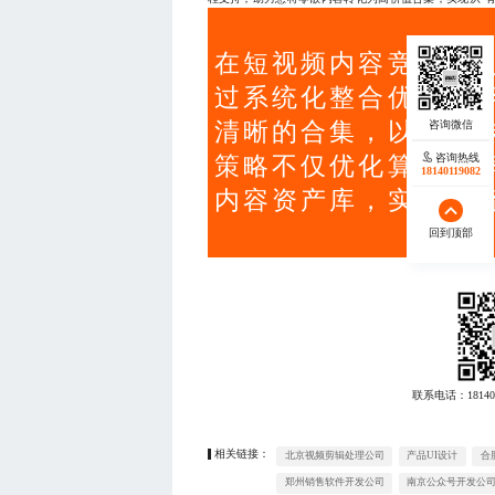
在短视频内容竞争加
过系统化整合优质内
清晰的合集，以提升
咨询热线
策略不仅优化算法推
18140119082
内容资产库，实现从
回到顶部
联系电话：
18140
相关链接：
北京视频剪辑处理公司
产品UI设计
合
郑州销售软件开发公司
南京公众号开发公