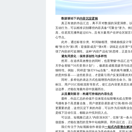
数据驱动下的
内容沉淀逻辑
真正有效的作品汇总，离不开对数据的深度洞察。以
互动行为，可以精准识别哪些内容具备“可聚合”潜力。例
高，但若其完播率超过65%，且有大量用户在评论区留言
心节点。
此外，通过标签分类、时间轴梳理、情绪曲线设计等方
略”拆分为“第1周：迎接新成员”“第4周：训练定点排泄
强了内容的可追溯性。这种“内容产品化”的思维，正是
避免同质化：保持原创性与多样性
然而，在追求高效整合的同时，也需警惕“作品汇总”带
天学会剪辑”“30天变美计划”），极易造成视觉疲劳与
独特性。例如，同样是“旅行Vlog合集”，有的账号侧
的意外惊喜——这些差异点，才是吸引用户反复回看的关
同时，多样化的表达方式也能增强内容的生命力。除了
标注、用户UGC投稿混剪等形式，使汇总内容更具层次
达边界，才能在海量内容中脱颖而出。
从流量到留存：构建可持续的内容生态
最终，作品汇总的价值不仅体现在短期曝光或点赞增长
号拥有多个高质量合集，用户便更容易形成“订阅-期待-
更重要的是，这些沉淀下来的内容，可以作为后续商业
是线下活动引流，都能从中找到切入点。
可以说，短视频已进入“内容深水区”，仅靠“发一条火
值提炼，才能在激烈的竞争中站稳脚跟。而作品汇总，正
我们专注于为短视频创作者提供
一站式内容整合解
程支持，助力您将零散内容转化为高价值合集，实现从“有流量”