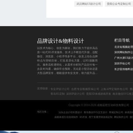
武汉网站UI设计公司
贵阳公众号定制公司
品牌设计&物料设计
栏目导航
以技术为核心、创意为驱动，我们致力于提供高品
质一站式H5开发服务。技术上不断迭代升级，适配
深圳网站制作公
微信、浏览器、小程序等多平台，创意上结合品牌
特点与营销目标，打造差异化方案，让H5脱颖而
深圳手绘公司
出。服务流程透明化，从需求分析到产品交付每一
步及时沟通，确保符合预期，无论是小型活动还是
大型品牌宣传，都能提供专业支持，助力提升品牌
影响力与用户粘性。
友情链接：
专业IP设计公司
合肥专业视频剪辑公司
上海APP定制外包公司
重
青岛H5定制
深圳IP设计公司
贵阳3D体感游戏开发
南京微信SVG推
Copyright © 2014-2026 成都蓝橙互动科技有限公司
地区合集：
汕头企业介绍长图设计
青岛微信SVG交互设计
商城定制公司
体感游
成都体感互动游戏制作
H5开发
西宁直播营销游戏定制
网站制作公司
微