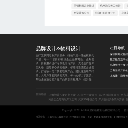
昆明长图定制设计
杭州淘宝美工设计
别墅装修公司
眉山好的装修公司
上海
品牌设计&物料设计
栏目导航
主打互联网定制开发服务，拒绝千篇一律的模板化
产品，每一个项目都根据企业品牌调性、业务需
求、目标用户进行专属设计与开发。无论是产品界
电脑软件开发公
面风格，还是核心功能模块，都能精准匹配企业需
分佣活动开发公
求，打造独一无二的互联网产品。团队注重细节打
磨，从用户体验到功能实现，每一处都力求完美，
帮助企业通过差异化产品吸引目标用户，提升品牌
竞争力。
友情链接：
上海鸿蒙APP定制开发
AI软件开发公司
3D动画制作公司
南京
南昌公众号商城开发公司
武汉3D建模公司
郑州智能设备软件开发
Copyright © 2014-2026 成都蓝橙互动科技有限公司
推
地区合集：
长春生鲜小程序开发
武汉插画长图设计公司
互动体感游戏定制
天津H5页面设