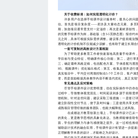
关于收费标准：如何实现透明化计价？
许多用户在选择手绘课件设计服务时，最关心的问题莫
估。首先是项目复杂度——若涉及大量动态元素、多页
期，加急项目通常需支付一定溢价；再次是素材原创性
的完整手绘课件为例，基础版（含3-5页静态图）报价约800-
元之间，具体可根据实际需求调整。建议客户提前规划
透明化的计价机制不仅能减少误解，也有助于建立长期合
一套可复制的高效设计方案框架
为了帮助更多教育工作者快速落地高质量手绘课件，
学目标与受众特征，明确课件核心功能；第二，进行草图
三，确定最终风格定稿，包括配色方案、字体搭配与图形
H5、视频课件）优化输出格式；第五，收集反馈并进行
真实项目中，平均交付周期控制在5-7个工作日，客户满
变，而是鼓励根据具体教学内容不断迭代优化，真正实现“
常见痛点及应对策略
尽管手绘课件设计优势明显，但在实际操作中仍存在
过程中，导致整体视觉混乱；时间延误则多源于前期需
馈机制。针对这些问题，建议采取三项措施：一是签订
建立阶段性交付节点，便于及时纠偏；三是使用共享文
成熟项目管理经验的服务团队，也能大幅降低上述风险。
在成都这片教育创新土壤上，手绘课件设计已从一种
的美化，更是教学思维的具象化表达。当教师能够借助
面，学生的理解力与参与感便随之提升。这一过程也推动
辅助设计技术的融合应用，手绘课件设计有望进一步提速
正理解教学本质的设计，才能称之为好设计。
我们专注于成都地区手绘课件设计服务，拥有多年教