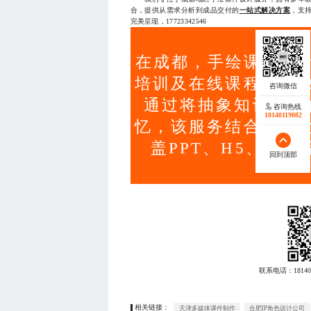
合，提供从需求分析到成品交付的
一站式解决方案
，支持
完美呈现，17723342546
在成都，手绘课件设计
培训及在线课程提升
通过将抽象知识可视
咨询热线
18140119082
忆，该服务结合标准
盖PPT、H5、视
回到顶部
联系电话：
18140
相关链接：
天津多媒体课件制作
合肥IP角色设计公司