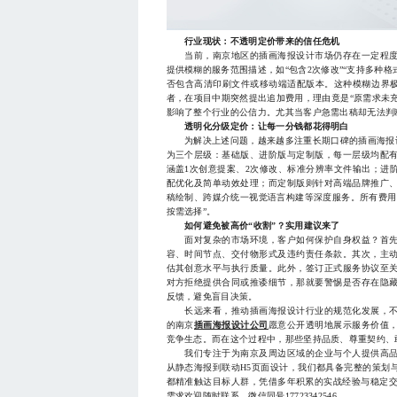
行业现状：不透明定价带来的信任危机
当前，南京地区的插画海报设计市场仍存在一定程度
提供模糊的服务范围描述，如“包含2次修改”“支持多种格
否包含高清印刷文件或移动端适配版本。这种模糊边界极
者，在项目中期突然提出追加费用，理由竟是“原需求未充
影响了整个行业的公信力。尤其当客户急需出稿却无法判
透明化分级定价：让每一分钱都花得明白
为解决上述问题，越来越多注重长期口碑的插画海报设
为三个层级：基础版、进阶版与定制版，每一层级均配
涵盖1次创意提案、2次修改、标准分辨率文件输出；进
配优化及简单动效处理；而定制版则针对高端品牌推广
稿绘制、跨媒介统一视觉语言构建等深度服务。所有费用
按需选择”。
如何避免被高价“收割”？实用建议来了
面对复杂的市场环境，客户如何保护自身权益？首先
容、时间节点、交付物形式及违约责任条款。其次，主
估其创意水平与执行质量。此外，签订正式服务协议至
对方拒绝提供合同或推诿细节，那就要警惕是否存在隐
反馈，避免盲目决策。
长远来看，推动插画海报设计行业的规范化发展，不
的南京
插画海报设计公司
愿意公开透明地展示服务价值
竞争生态。而在这个过程中，那些坚持品质、尊重契约、
我们专注于为南京及周边区域的企业与个人提供高品
从静态海报到联动H5页面设计，我们都具备完整的策划
都精准触达目标人群，凭借多年积累的实战经验与稳定交
需求欢迎随时联系，微信同号17723342546