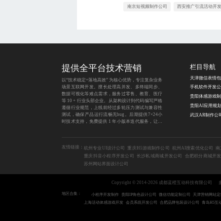
南京短视频制作公司
西安推广引流活动开
提供全平台技术营销
栏目导航
以“技术稳定+落地高效” 为核心优势，专注复杂业务
场景互联网开发。擅长处理高并发、多终端同步、
手机软件开发公
数据可视化等难点需求，服务过零售、教育、医疗
等 10 + 行业头部企业。从架构设计到代码编写严格
遵循行业规范，上线前经过多轮压力测试与兼容性
测试，确保产品运行流畅无bug。后期提供7×24小
武汉AR制作公
时技术支持，免费提供 1 年小版本迭代服务，让企
业无技术后顾之忧。
友情链接：
杭州专业UI设计公司
重庆H5游戏制作公司
杭州AI搜索优化公司
南
重庆抖音小程序开发公司
长沙私域商城开发公司
合肥积分商城开
苏州网站界面设计公司
Copyright © 2014-2026 成都蓝橙互动科技有限公司
地区合集：
小程序开发制作
贵阳IP角色设计公司
微信功能定制公司
天津营销网站定
上海活动体感游戏开发
会员系统开发公司
合肥品牌包装设计公司
青岛H5互