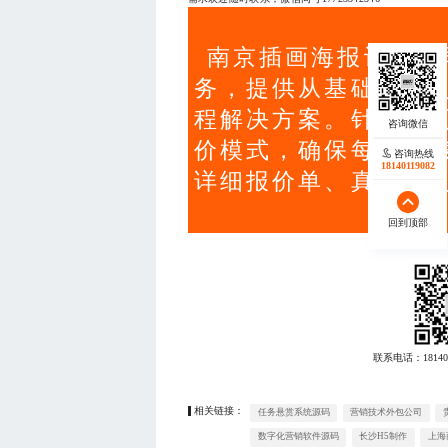
南京插画海报设计公
务，提供从基础宣传
程解决方案。针对不
价模式，确保每一分
咨询热线
18140119082
详细报价单、真实案
回到顶部
联系电话：
18140
相关链接：
任务悬赏系统源码
营销技术外包公司
数字化营销软件源码
长沙H5制作
上海