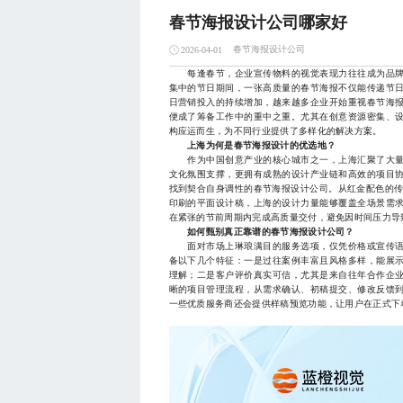
春节海报设计公司哪家好
春节海报设计公司
2026-04-01
每逢春节，企业宣传物料的视觉表现力往往成为品牌
集中的节日期间，一张高质量的春节海报不仅能传递节
日营销投入的持续增加，越来越多企业开始重视春节海
便成了筹备工作中的重中之重。尤其在创意资源密集、
构应运而生，为不同行业提供了多样化的解决方案。
上海为何是春节海报设计的优选地？
作为中国创意产业的核心城市之一，上海汇聚了大量
文化氛围支撑，更拥有成熟的设计产业链和高效的项目
找到契合自身调性的春节海报设计公司。从红金配色的传
印刷的平面设计稿，上海的设计力量能够覆盖全场景需
在紧张的节前周期内完成高质量交付，避免因时间压力导
如何甄别真正靠谱的春节海报设计公司？
面对市场上琳琅满目的服务选项，仅凭价格或宣传语
备以下几个特征：一是过往案例丰富且风格多样，能展
理解；二是客户评价真实可信，尤其是来自往年合作企
晰的项目管理流程，从需求确认、初稿提交、修改反馈
一些优质服务商还会提供样稿预览功能，让用户在正式下