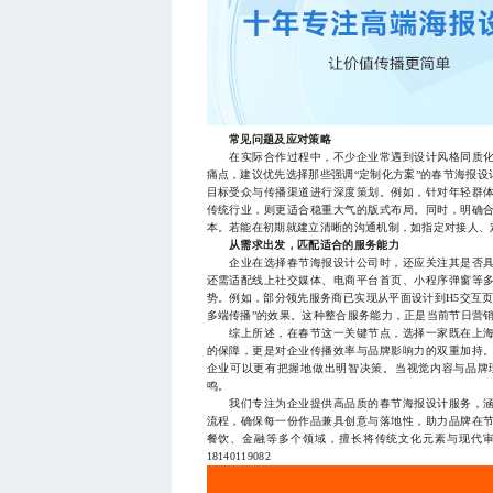
常见问题及应对策略
在实际合作过程中，不少企业常遇到设计风格同质化
痛点，建议优先选择那些强调“定制化方案”的春节海报
目标受众与传播渠道进行深度策划。例如，针对年轻群
传统行业，则更适合稳重大气的版式布局。同时，明确
本。若能在初期就建立清晰的沟通机制，如指定对接人、
从需求出发，匹配适合的服务能力
企业在选择春节海报设计公司时，还应关注其是否具
还需适配线上社交媒体、电商平台首页、小程序弹窗等
势。例如，部分领先服务商已实现从平面设计到H5交互
多端传播”的效果。这种整合服务能力，正是当前节日营
综上所述，在春节这一关键节点，选择一家既在上海
的保障，更是对企业传播效率与品牌影响力的双重加持
企业可以更有把握地做出明智决策。当视觉内容与品牌
鸣。
我们专注为企业提供高品质的春节海报设计服务，涵
流程，确保每一份作品兼具创意与落地性，助力品牌在
餐饮、金融等多个领域，擅长将传统文化元素与现代
18140119082