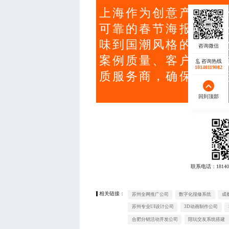
上海作为创意产业核
可靠的春节海报设计
味到国潮风格的多样
案例质量、客户评价
咨询热线
18140119082
质服务商，确保节日
回到顶部
联系电话：
18140
相关链接：
苏州全网推广公司
数字化报修系统
成
苏州专业UI设计公司
3D动画制作公司
合肥分销活动开发公司
陪玩交友系统搭建