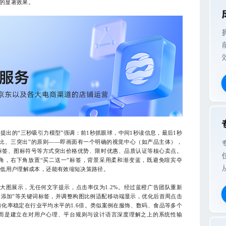
%的显著效果。
的“三秒吸引力模型”强调：前1秒抓眼球，中间1秒读信息，最后1秒
比、三突出”的原则——即画面有一个明确的视觉中心（如产品主体），
标签、图标符号等方式突出价格优势、限时优惠、品质认证等核心卖点。
角，右下角放置“买二送一”标签，背景采用柔和渐变蓝，既避免喧宾夺
降低用户理解成本，还能有效缩短决策路径。
图展示，无任何文字提示，点击率仅为1.2%。经过蓝橙广告团队重新
“0添加”等关键词标签，并调整构图比例适配移动端显示，优化后首周点击
续转化率稳定在行业平均水平的1.6倍。类似案例在服饰、数码、食品等多个
而是建立在对用户心理、平台规则与设计语言深度理解之上的系统性输