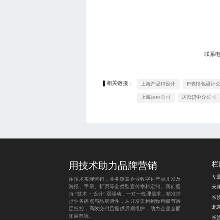
联系
相关链接：
上海产品UI设计
IP表情包设计
上海插画公司
房抵贷中介公司
用技术助力品牌营销
栏
专
用技术实现营销，业务覆盖企业数字化产品开发及
海报、手册、折页等全类型宣传物料定制。我们坚
天
持 “技术 + 设计” 双驱动，一对一梳理需求，精准捕
捉业务痛点与品牌调性，从开发架构到物料细节层
层把控，高效交付且提供后期维护，助力企业全面
拓展市场。