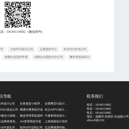
电话：
18140119082
（微信同号）
公司
小程序UI设计公司
正规贷款中介
长沙SEO外包公司
成都企业贷款申请
成都企业贷款代办公司
餐饮包装袋设计
目导航
联系我们
业IP设计公司
任务悬赏小程序开发
合肥网页UI设计公司
电话：
18140119082
售前：
18140119082
津GEO优化公司
网课付费系统开发
长沙APPUI设计公司
售后：
18140119082
长沙微信小游戏开发公司
物业管理系统源码
卡通表情包设计公司
地址：成都市-武侯区-长益路13号
office-B座1201
北京品牌表情包定制
OA管理系统开发
上海海报设计包年
长沙APP原生开发公司
杭州APP定制公司
北京网课课件制作公司