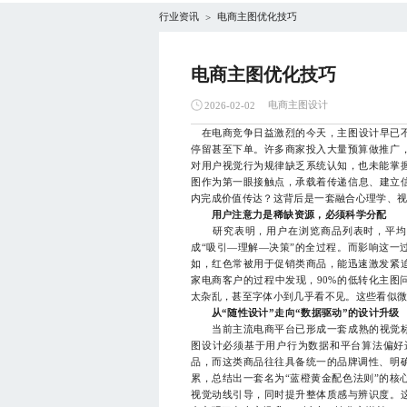
行业资讯
电商主图优化技巧
>
电商主图优化技巧
电商主图设计
2026-02-02
在电商竞争日益激烈的今天，主图设计早已不
停留甚至下单。许多商家投入大量预算做推广
对用户视觉行为规律缺乏系统认知，也未能掌
图作为第一眼接触点，承载着传递信息、建立信
内完成价值传达？这背后是一套融合心理学、
用户注意力是稀缺资源，必须科学分配
研究表明，用户在浏览商品列表时，平均只
成“吸引—理解—决策”的全过程。而影响这一
如，红色常被用于促销类商品，能迅速激发紧
家电商客户的过程中发现，90%的低转化主图
太杂乱，甚至字体小到几乎看不见。这些看似
从“随性设计”走向“数据驱动”的设计升级
当前主流电商平台已形成一套成熟的视觉标准
图设计必须基于用户行为数据和平台算法偏好
品，而这类商品往往具备统一的品牌调性、明
累，总结出一套名为“蓝橙黄金配色法则”的核
视觉动线引导，同时提升整体质感与辨识度。