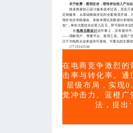
关于收费：透明定价，理性评估投入产出
很多商家担心设计服务成本过高，其实只要
定制服务，从基础模板优化到全案视觉升级，均
报价包含初稿修改、多版本测试及数据分析报告
包”，单张主图优化仅需几百元，即可获得专业
在
电商主图设计
这件事上，没有捷径可
——理解用户、尊重平台、善用工具。蓝橙广
注于为电商从业者提供可落地、可量化的主图
17723342546
在电商竞争激烈的
击率与转化率。通
层级布局，实现0
觉冲击力。蓝橙广
法，提出‘