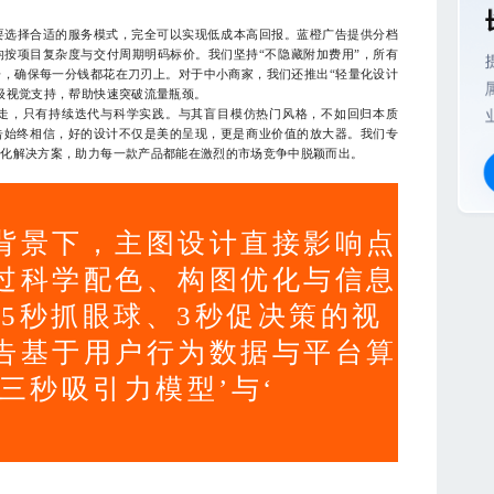
比
选择合适的服务模式，完全可以实现低成本高回报。蓝橙广告提供分档
按项目复杂度与交付周期明码标价。我们坚持“不隐藏附加费用”，所有
，确保每一分钱都花在刀刃上。对于中小商家，我们还推出“轻量化设计
级视觉支持，帮助快速突破流量瓶颈。
走，只有持续迭代与科学实践。与其盲目模仿热门风格，不如回归本质
告始终相信，好的设计不仅是美的呈现，更是商业价值的放大器。我们专
优化解决方案，助力每一款产品都能在激烈的市场竞争中脱颖而出。
背景下，主图设计直接影响点
过科学配色、构图优化与信息
.5秒抓眼球、3秒促决策的视
告基于用户行为数据与平台算
三秒吸引力模型’与‘