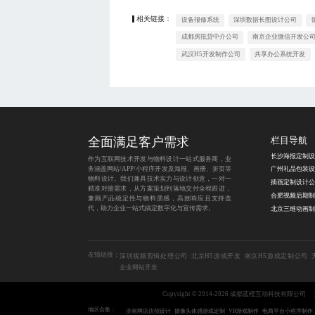
相关链接：
设备报修系统
深圳数据长图设计公司
成都房抵贷中介公司
南京企业微信开发公
武汉H5开发制作公司
共享办公系统开发
全面满足客户需求
栏目导航
长沙海报定制设
作为互联网技术开发与物料设计一站式服务商，业
务涵盖网站/APP/小程序开发及海报、画册、折页等
物料设计。我们兼具技术实力与设计创意，一对一
插画定制设计公
精准对接需求，从方案策划到落地交付全程跟进，
兼顾产品稳定性与物料质感，高效响应且支持迭
代，助力企业一站式搞定数字化与宣传需求。
友情链接：
深圳视频剪辑处理公司
北京H5游戏开发
南京H5游戏定制公司
企业网站开发
Copyright © 2014-2026 成都蓝橙互动科技有限公司
地区合集：
济南网店店招设计
摄像头体感游戏定制
VR游戏制作
电商平台小程序制作