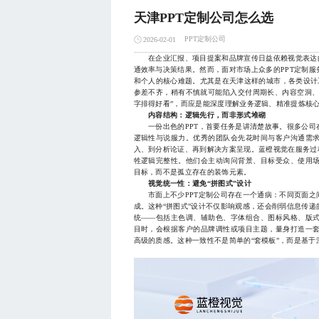
天津PPT定制公司怎么选
PPT定制公司
2026-02-01
在企业汇报、项目提案和品牌宣传日益依赖视觉表达的
通效率与决策结果。然而，面对市场上众多的PPT定制
和个人的核心难题。尤其是在天津这样的城市，各类设计工
参差不齐，稍有不慎就可能陷入交付周期长、内容空洞、
字排得好看”，而应是能深度理解业务逻辑、精准提炼核
内容结构：逻辑先行，而非形式堆砌
一份出色的PPT，首要任务是讲清楚故事。很多公司
逻辑性与说服力。优秀的团队会先花时间与客户沟通需
入、到分析论证、再到解决方案呈现。蓝橙视觉在服务过
牲逻辑完整性。他们会主动询问背景、目标受众、使用
目标，而不是孤立存在的装饰元素。
视觉统一性：避免“拼图式”设计
市面上不少PPT定制公司存在一个通病：不同页面之
成。这种“拼图式”设计不仅影响观感，还会削弱信息传
统——包括主色调、辅助色、字体组合、图标风格、版
目时，会根据客户的品牌调性或项目主题，量身打造一
高级的质感。这种一致性不是简单的“套模板”，而是基