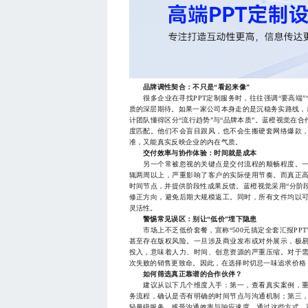
品牌调性契合：不只是“看起来像”
很多企业在寻找PPT定制服务时，往往强调“要高端”“
质的深层期待。如果一家公司本身走的是沉稳务实路线，
计团队懂得区分“流行趋势”与“品牌本质”。蓝橙视觉在
度匹配。他们不会盲目跟风，也不会生搬硬套网络爆款
准，又能真实反映企业的内在气质。
交付效率与协作体验：时间就是成本
另一个常被忽视的关键点是交付流程的顺畅程度。一
辄两周以上，严重影响了客户的实际使用节奏。而真正
时间节点，并提供阶段性成果反馈。蓝橙视觉采用“分阶
修正方向，避免后期大规模返工。同时，所有文件均以
灵活性。
警惕常见误区：别让“低价”埋下隐患
市场上不乏低价套餐，宣称“500元搞定全套汇报PP
甚至存在版权风险。一旦涉及商业发布或对外展示，极
投入，意味着人力、时间、创意资源的严重压缩。对于
次失败的销售更致命。因此，在选择时切忌一味追求价格
如何筛选真正靠谱的合作伙伴？
建议从以下几个维度入手：第一，查看真实案例，重
务流程，确认是否有明确的时间节点与沟通机制；第三
轻量级服务，感受沟通效率与响应速度。通过这些方式，