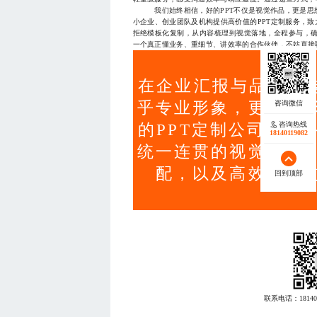
我们始终相信，好的PPT不仅是视觉作品，更是思想
小企业、创业团队及机构提供高价值的PPT定制服务，致
拒绝模板化复制，从内容梳理到视觉落地，全程参与，
一个真正懂业务、重细节、讲效率的合作伙伴，不妨直接联系
在企业汇报与品牌宣传
乎专业形象，更直接
咨询热线
的PPT定制公司应具
18140119082
统一连贯的视觉设计
配，以及高效协作
回到顶部
联系电话：
18140