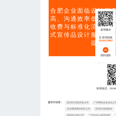
合肥企业面临设计服
高、沟通效率低等问
收费与标准化流程，
式宣传品设计服务，
咨询热线
18140119082
提升市
回到顶部
联系电话：
18140
相关链接：
杭州H5定制开发公司
广州网站排名优化公
北京网课课件制作公司
苏州H5游戏制作
深圳H5定制公司
广州京东小程序定制