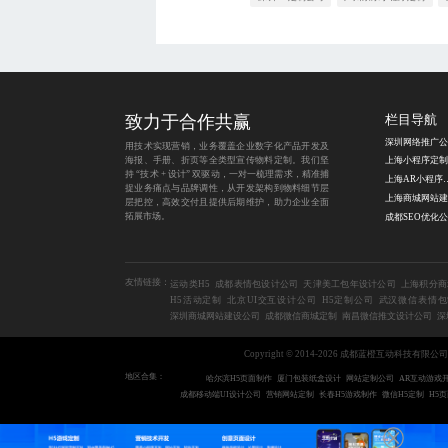
致力于合作共赢
栏目导航
深圳网络推广公
用技术实现营销，业务覆盖企业数字化产品开发及
海报、手册、折页等全类型宣传物料定制。我们坚
持 “技术 + 设计” 双驱动，一对一梳理需求，精准捕
上海AR小
捉业务痛点与品牌调性，从开发架构到物料细节层
层把控，高效交付且提供后期维护，助力企业全面
拓展市场。
成都SEO优化
友情链接：
运动类H5
成都表情包设计公司
天津美工包年设计公司
上海积分商
H5活动定制
北京UI交互设计公司
H5定制公司
武汉微信表情包
深圳商城网站建设公司
成都微信商城定制
南昌微信推文设计公司
深
Copyright © 2014-2026 成都蓝橙互动科技有限公
地区合集：
哈尔滨H5页面制作
厦门包装纸盒设计
网站定制公司
AR互动游戏
成都移动端UI设计公司
营销网站定制
长春H5游戏制作
微信H5定制
H5