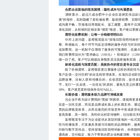
合肥企业面临的现实困境：隐性成本与沟通壁垒
调研显示，超过六成合肥中小企业在选择宣传品设计服
惠”的报价，实则隐藏了多轮修改费、版权授权费、后期
或沟通不畅，导致项目周期延长、返工频繁，最终不仅
准化流程，从初稿到定稿全靠“感觉”推进，客户难以掌
透明化收费机制：让每一分钱都明明白白
针对上述问题，蓝橙视觉提出“按项目阶段明码标价”
整、终稿输出，每个环节均设定清晰的服务内容与对应
追加费用。这一机制不仅增强了服务的可预测性，也极
我们将费用划分为“需求确认（500元）+ 初稿设计（1200
细一目了然。客户可以根据自身预算灵活选择服务层级，
标准化流程与深度匹配：高效协作的背后是专业沉淀
除了价格透明，蓝橙视觉更注重服务过程的系统性与专
客户反馈—交付归档”的全流程管理体系。在项目启动阶
品牌故事、目标人群和传播目的；在创意阶段，提供多
节，实行“一次反馈，一次优化”的原则，避免无意义的
30%、客户满意度持续保持在95%以上。
长期价值：透明服务助力品牌可持续发展
当企业不再为设计费用的“黑箱”所困扰，便能将更多
应是一次性交易，而应是品牌成长路上的长期支持。通
贯的品牌视觉体系，从而在激烈的市场竞争中形成差异
套高质量、高一致性、高性价比的宣传物料，往往能在关
蓝橙视觉专注于为企业提供从策划到落地的一站式宣
性与传播场景，打造兼具美感与功能性的品牌物料，服
印刷与数字宣传品，坚持按项目阶段明码标价，杜绝隐
通高效，交付稳定，致力于帮助合肥企业构建清晰、专业的品牌