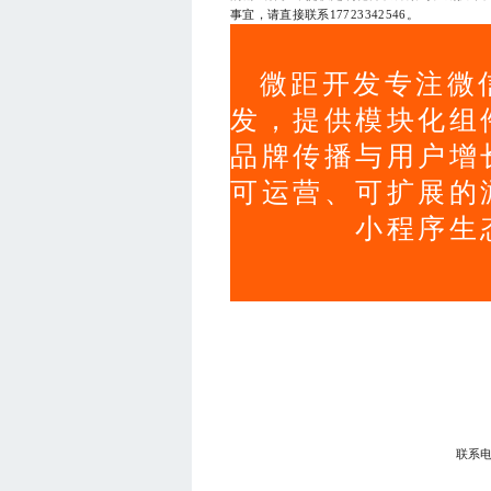
事宜，请直接联系17723342546。
微距开发专注微
发，提供模块化组
品牌传播与用户增
可运营、可扩展的
小程序生
联系