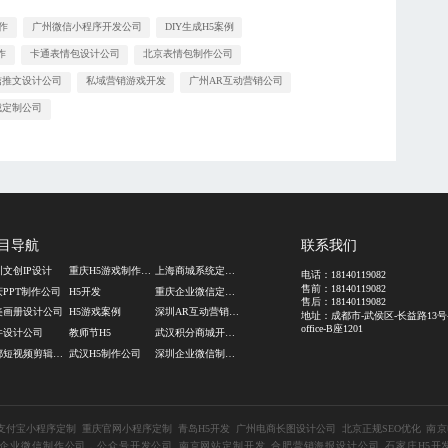
作
广州微信小程序开发公司
DIY生成H5案例
作
卡通表情包设计公司
北京表情包制作公司
信推文设计公司
私域营销游戏开发
广州AR互动营销公司
城定制公司
目导航
联系我们
圳文创IP设计
重庆H5游戏制作公司
上海商城系统定制公司
电话：
18140119082
售前：
18140119082
庆PPT制作公司
H5开发
重庆企业微信定制公司
售后：
18140119082
美画册设计公司
H5游戏案例
深圳AR互动营销公司
地址：成都市-武侯区-长益路13号
office-B座1201
件设计公司
教师节H5
武汉积分商城开发公司
成都短视频剪辑处理
武汉H5制作公司
深圳企业微信制作公司
支付宝小程序定制
重庆官网小程序定制
青岛H5开发
广州电商长图设计公司
北京正规SEO优化
南京
企业微信制作公司，公众号开发公司
南京网站定制开发
合肥营销海报设计公司
石家庄H5开