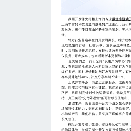
微距开发作为扎根上海的专业
微信小游戏
上海丰富的科技资源与成熟的产业生态，我们
程体系。每个项目都由经验丰富的策划、美术
循。
针对行业普遍存在的开发周期长、维护成本高
见功能如排行榜、社交分享、道具系统等抽象
时，采用敏捷开发流程，支持快速原型验证与
仅提升了开发效率，也为后期版本更新和功能
更关键的是，我们坚持“以用户为中心”的
此，在策划阶段便深入分析目标人群的行为习
级任务链、即时反馈机制与好友互动环节，有
存率提升超过40%，社交分享率增长近60%。
上线并非终点，而是运营的起点。微距开发
踪、性能监控与版本优化建议。我们通过埋点
路径，从而制定针对性的运营策略。无论是节
持，真正实现“交付即运营”的可持续价值输出。
展望未来，随着微信平台对小游戏生态的持
续深耕技术能力，探索AI辅助设计、跨端兼容
小游戏产品。我们相信，只有真正理解客户需
长久信任。
微距开发专注于微信小游戏开发公司领域，具
的游戏体验，提供定制化开发方案与长期技术