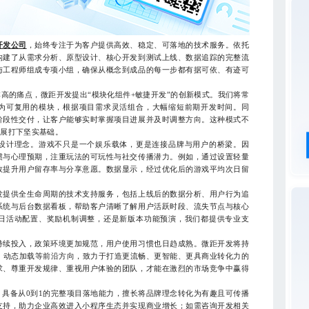
开发公司
，始终专注于为客户提供高效、稳定、可落地的技术服务。依托
构建了从需求分析、原型设计、核心开发到测试上线、数据追踪的完整流
与工程师组成专项小组，确保从概念到成品的每一步都有据可依、有迹可
的痛点，微距开发提出“模块化组件+敏捷开发”的创新模式。我们将常
为可复用的模块，根据项目需求灵活组合，大幅缩短前期开发时间。同
阶段性交付，让客户能够实时掌握项目进展并及时调整方向。这种模式不
扩展打下坚实基础。
设计理念。游戏不只是一个娱乐载体，更是连接品牌与用户的桥梁。因
惯与心理预期，注重玩法的可玩性与社交传播潜力。例如，通过设置轻量
效提升用户留存率与分享意愿。数据显示，经过优化后的游戏平均次日留
提供全生命周期的技术支持服务，包括上线后的数据分析、用户行为追
系统与后台数据看板，帮助客户清晰了解用户活跃时段、流失节点与核心
日活动配置、奖励机制调整，还是新版本功能预演，我们都提供专业支
续投入，政策环境更加规范，用户使用习惯也日趋成熟。微距开发将持
、动态加载等前沿方向，致力于打造更流畅、更智能、更具商业转化力的
求、尊重开发规律、重视用户体验的团队，才能在激烈的市场竞争中赢得
备从0到1的完整项目落地能力，擅长将品牌理念转化为有趣且可传播
支持，助力企业高效进入小程序生态并实现商业增长；如需咨询开发相关