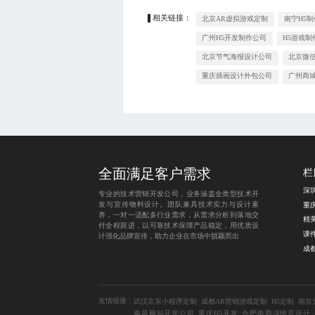
相关链接：
北京AR虚拟游戏定制
南宁H5制
广州H5开发制作公司
H5游戏制
北京节气海报设计公司
北京微
重庆插画设计外包公司
广州商
全面满足客户需求
栏
深
专业的技术营销开发公司，业务涵盖全类型技术开
发与宣传物料设计。团队兼具技术实力与设计素
重
养，一对一适配多行业需求，从需求分析到落地交
精
付全程跟进，以可靠技术保障产品稳定，用优质设
课
计强化品牌宣传，助力企业在市场中脱颖而出
友情链接：
武汉京东小程序定制
成都AR营销游戏定制
H5定制
南京
南昌网站开发公司
重庆H5开发
合肥电商详情页设计