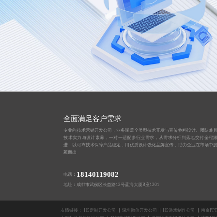
全面满足客户需求
专业的技术营销开发公司，业务涵盖全类型技术开发与宣传物料设计。团队兼
技术实力与设计素养，一对一适配多行业需求，从需求分析到落地交付全程
进，以可靠技术保障产品稳定，用优质设计强化品牌宣传，助力企业在市场中
颖而出
18140119082
电话：
地址：成都市武侯区长益路13号蓝海大厦B座1201
友情链接：
H5定制开发公司
深圳微信开发公司
H5游戏制作公司
南京PP