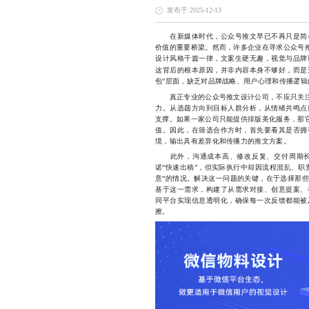
发布于 2025-12-13
在新媒体时代，公众号推文早已不再只是简单
价值的重要桥梁。然而，许多企业在寻求公众号推
设计风格千篇一律，文案生硬无趣，视觉与品牌
这背后的根本原因，并非内容本身不够好，而是
包”层面，缺乏对品牌战略、用户心理和传播逻辑
真正专业的公众号推文设计公司，不应只关注“
力。从选题方向到目标人群分析，从情绪共鸣点
支撑。如果一家公司只能提供排版美化服务，那它
值。因此，在筛选合作方时，首先要看其是否拥
境，输出具有差异化和传播力的推文方案。
此外，沟通成本高、修改反复、交付周期长
诺“快速出稿”，但实际执行中却因流程混乱、职
意”的情况。解决这一问题的关键，在于选择那
基于这一需求，构建了从需求对接、创意提案、
同平台实现信息透明化，确保每一次反馈都能被
擦。