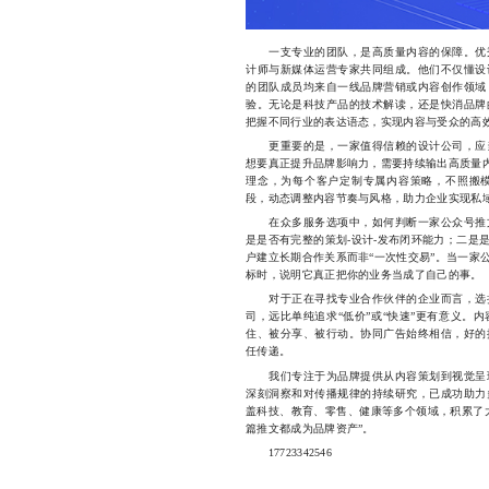
一支专业的团队，是高质量内容的保障。优秀
计师与新媒体运营专家共同组成。他们不仅懂设
的团队成员均来自一线品牌营销或内容创作领域
验。无论是科技产品的技术解读，还是快消品牌
把握不同行业的表达语态，实现内容与受众的高
更重要的是，一家值得信赖的设计公司，应当
想要真正提升品牌影响力，需要持续输出高质量内
理念，为每个客户定制专属内容策略，不照搬
段，动态调整内容节奏与风格，助力企业实现私
在众多服务选项中，如何判断一家公众号推文
是是否有完整的策划-设计-发布闭环能力；二是
户建立长期合作关系而非“一次性交易”。当一家
标时，说明它真正把你的业务当成了自己的事。
对于正在寻找专业合作伙伴的企业而言，选择
司，远比单纯追求“低价”或“快速”更有意义。
住、被分享、被行动。协同广告始终相信，好的
任传递。
我们专注于为品牌提供从内容策划到视觉呈现
深刻洞察和对传播规律的持续研究，已成功助力
盖科技、教育、零售、健康等多个领域，积累了
篇推文都成为品牌资产”。
17723342546