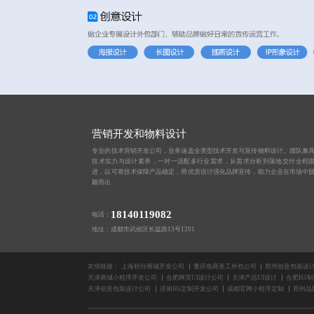
营销开发和物料设计
专业的技术营销开发公司，业务涵盖全类型技术开发与宣传物料设计。团队兼
技术实力与设计素养，一对一适配多行业需求，从需求分析到落地交付全程
进，以可靠技术保障产品稳定，用优质设计强化品牌宣传，助力企业在市场中
颖而出
18140119082
电话：
地址：成都市武侯区长益路13号1201
友情链接：
上海积分商城开发公司
重庆电商美工外包公司
郑州创意包装设
天津商城小程序开发公司
合肥网页UI设计公司
天津产品UI设计
合肥H5
天津创意包装设计公司
济南H5定制开发公司
成都官网小程序定制
郑州品