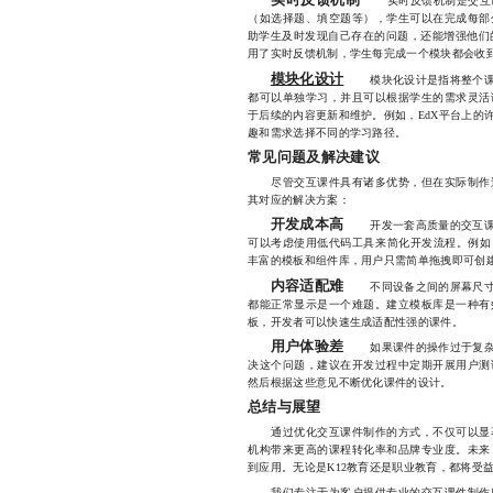
实时反馈机制
实时反馈机制是交互课
（如选择题、填空题等），学生可以在完成每部
助学生及时发现自己存在的问题，还能增强他们的学习
用了实时反馈机制，学生每完成一个模块都会收
模块化设计
模块化设计是指将整个课程
都可以单独学习，并且可以根据学生的需求灵活
于后续的内容更新和维护。例如，EdX平台上的
趣和需求选择不同的学习路径。
常见问题及解决建议
尽管交互课件具有诸多优势，但在实际制作过
其对应的解决方案：
开发成本高
开发一套高质量的交互课件
可以考虑使用低代码工具来简化开发流程。例如，Art
丰富的模板和组件库，用户只需简单拖拽即可创
内容适配难
不同设备之间的屏幕尺寸和
都能正常显示是一个难题。建立模板库是一种有
板，开发者可以快速生成适配性强的课件。
用户体验差
如果课件的操作过于复杂或
决这个问题，建议在开发过程中定期开展用户测
然后根据这些意见不断优化课件的设计。
总结与展望
通过优化交互课件制作的方式，不仅可以显著
机构带来更高的课程转化率和品牌专业度。未来
到应用。无论是K12教育还是职业教育，都将受
我们专注于为客户提供专业的交互课件制作服