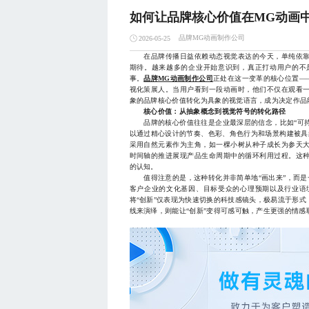
如何让品牌核心价值在MG动画
品牌MG动画制作公司
2026-05-25
在品牌传播日益依赖动态视觉表达的今天，单纯依靠
期待。越来越多的企业开始意识到，真正打动用户的不
事。
品牌MG动画制作公司
正处在这一变革的核心位置—
视化策展人。当用户看到一段动画时，他们不仅在观看
象的品牌核心价值转化为具象的视觉语言，成为决定作品
核心价值：从抽象概念到视觉符号的转化路径
品牌的核心价值往往是企业最深层的信念，比如“可持续
以通过精心设计的节奏、色彩、角色行为和场景构建被具
采用自然元素作为主角，如一棵小树从种子成长为参天
时间轴的推进展现产品生命周期中的循环利用过程。这
的认知。
值得注意的是，这种转化并非简单地“画出来”，而是
客户企业的文化基因、目标受众的心理预期以及行业语
将“创新”仅表现为快速切换的科技感镜头，极易流于形
线来演绎，则能让“创新”变得可感可触，产生更强的情感