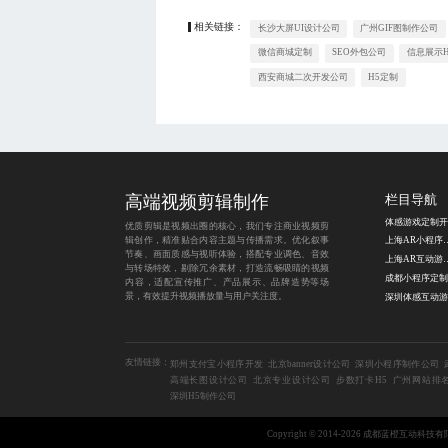
相关链接：
长沙大屏UI设计公司
广州GIF图制作公司
微信商城定制
SEO外包公司
信息展示H
西安商城二次开发公司
H5定制
高端视频剪辑制作
栏目导航
体感游戏定制开
优质剪辑是视频出圈的核心，我们专注商业视频剪
辑创作，精准贴合内容主题与传播需求。优化叙事
上海AR小
节奏、画面质感与视听体验，搭配专业调色、音效
上海AR互
与转场特效，剔除冗余素材，打造流畅吸睛的视频
内容，适配宣传推广、产品展示、品牌造势等场
景，有效提升视频播放量与用户关注度。
友情链接：
郑州支付宝小程序开发
北京banner设计公司
深圳小程序制作公司
高端长图设计公司
北京专业设计公司
步数打卡H5
广州网站排
深圳H5制作公司
Copyright © 2014-2026 成都蓝橙互动科技