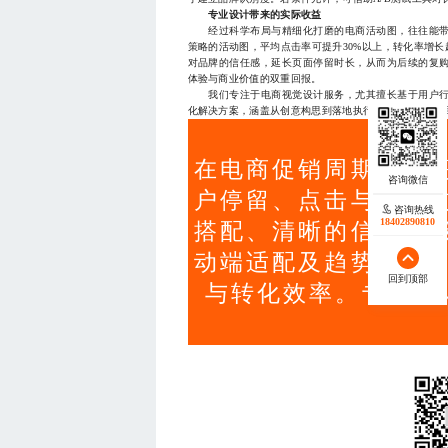
专业设计带来的实际收益
经过科学布局与精细化打磨的电商活动图，往往能带
策略的活动图，平均点击率可提升30%以上，转化率增长
对品牌的信任感，延长页面停留时长，从而为后续的复
体验与商业价值的双重回报。
我们专注于电商视觉设计服务，尤其擅长基于用户行
化解决方案，涵盖从创意构思到落地执行的全流程支持，助力客
在电商促销周期中，
户停留、点击与转化
咨询热线
18402890810
搭配、清晰的信息层
动端适配及趋势洞察
回到顶部
与转化效率。专业设