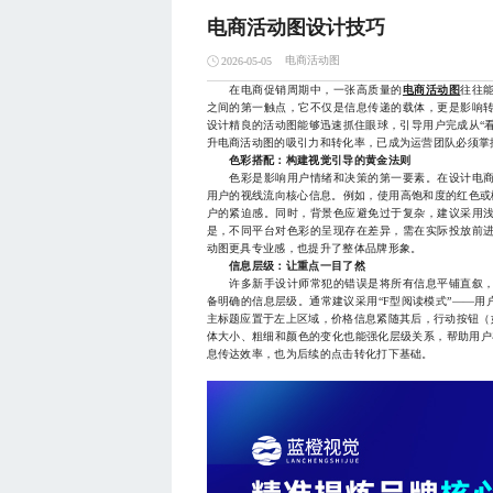
电商活动图设计技巧
电商活动图
2026-05-05
在电商促销周期中，一张高质量的
电商活动图
往往
之间的第一触点，它不仅是信息传递的载体，更是影响
设计精良的活动图能够迅速抓住眼球，引导用户完成从“看
升电商活动图的吸引力和转化率，已成为运营团队必须掌
色彩搭配：构建视觉引导的黄金法则
色彩是影响用户情绪和决策的第一要素。在设计电商
用户的视线流向核心信息。例如，使用高饱和度的红色或橙
户的紧迫感。同时，背景色应避免过于复杂，建议采用
是，不同平台对色彩的呈现存在差异，需在实际投放前
动图更具专业感，也提升了整体品牌形象。
信息层级：让重点一目了然
许多新手设计师常犯的错误是将所有信息平铺直叙，
备明确的信息层级。通常建议采用“F型阅读模式”——
主标题应置于左上区域，价格信息紧随其后，行动按钮（
体大小、粗细和颜色的变化也能强化层级关系，帮助用户
息传达效率，也为后续的点击转化打下基础。