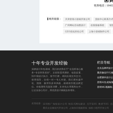
联系电话：
18402
相关链接：
天津变现小游戏开发公司
贷款中心联系方
广州网站活动图设计
在线报修系统
智
GEO优化排名公司
上海小游戏制作公司
十年专业开发经验
栏目导航
北京品牌IP设计
深耕设计外包领域，我们的优势在于“全流程省心服
务+专业审美把控”。从前期需求调研、创意提案，
到中期设计执行、细节打磨，再到后期文件交付、
合肥课件设计公
使用指导，全程一对一专人对接。我们擅长扁平
化、国潮、极简等多种风格，能精准匹配品牌定
位。价格透明无隐形消费，支持先出草图再合作，
昆明M
让企业放心托付，用优质设计赋能业务增长。
友情链接：
深圳推广海报设计公司
响应式网站建设
元宇宙H5
教师节H5
活
重庆企业微信代开发公司
上海快闪视频剪辑
抽奖小程序开发公司