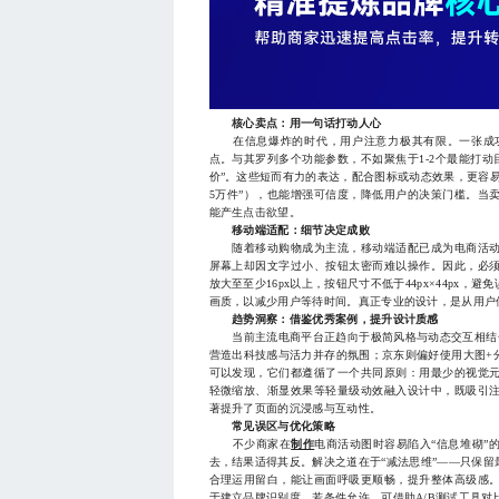
核心卖点：用一句话打动人心
在信息爆炸的时代，用户注意力极其有限。一张成功
点。与其罗列多个功能参数，不如聚焦于1-2个最能打动目
价”。这些短而有力的表达，配合图标或动态效果，更容
5万件”），也能增强可信度，降低用户的决策门槛。当
能产生点击欲望。
移动端适配：细节决定成败
随着移动购物成为主流，移动端适配已成为电商活动
屏幕上却因文字过小、按钮太密而难以操作。因此，必
放大至至少16px以上，按钮尺寸不低于44px×44px
画质，以减少用户等待时间。真正专业的设计，是从用户
趋势洞察：借鉴优秀案例，提升设计质感
当前主流电商平台正趋向于极简风格与动态交互相结合
营造出科技感与活力并存的氛围；京东则偏好使用大图+
可以发现，它们都遵循了一个共同原则：用最少的视觉
轻微缩放、渐显效果等轻量级动效融入设计中，既吸引
著提升了页面的沉浸感与互动性。
常见误区与优化策略
不少商家在
制作
电商活动图时容易陷入“信息堆砌”
去，结果适得其反。解决之道在于“减法思维”——只保
合理运用留白，能让画面呼吸更顺畅，提升整体高级感
于建立品牌识别度。若条件允许，可借助A/B测试工具