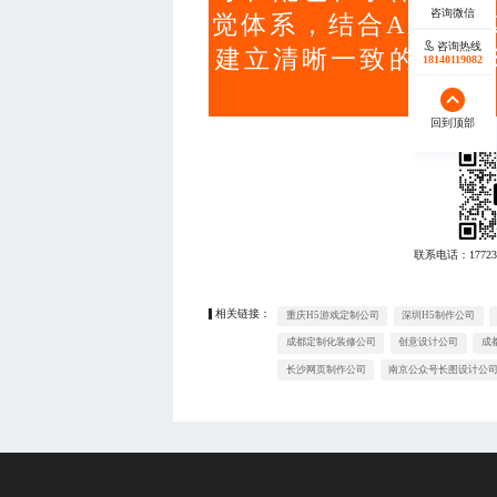
觉体系，结合AI工具
咨询热线
建立清晰一致的视觉
18140119082
回到顶部
联系电话：
17723
相关链接：
重庆H5游戏定制公司
深圳H5制作公司
成都定制化装修公司
创意设计公司
成
长沙网页制作公司
南京公众号长图设计公