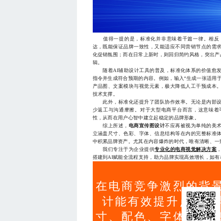
值得一提的是，标准化并非意味着千篇一律。相反，
达，既能保证品牌一致性，又能适应不同营销节点的需求
化促销氛围；而在日常上新时，则回归简约风格，突出产
辑。
随着AI辅助设计工具的普及，标准化体系的价值愈发
指令并生成符合预期的内容。例如，输入“生成一张适用
产品图、文案模块与视觉元素，极大降低人工干预成本
技术支撑。
此外，标准化还提升了团队协作效率。无论是内部设
少返工与沟通摩擦。对于大型电商平台而言，这意味着
性，从而在用户心智中建立起稳定的品牌形象。
综上所述，
电商宣传图设计
不应再被视为单纯的美
立涵盖尺寸、色彩、字体、信息结构等在内的完整标准
中积累品牌资产。尤其在内容爆炸的时代，唯有清晰、一
我们专注于为企业提供
专业化的电商视觉解决方案
搭建到AI赋能全流程支持，助力品牌实现高效增长，如有相关需
在电商竞争激烈的背
计能有效提升点击率
寸、配色、字体及信