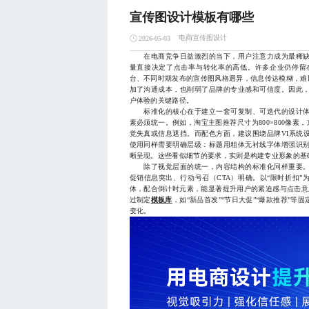
宣传图设计模板有哪些
电商宣传图设计
2026-05-03
在电商竞争日益激烈的当下，用户注意力成为最稀缺
量直接决定了点击率与转化率的高低。许多企业仍停留
台、不同时期发布的宣传图风格迥异，信息传达模糊，难
加了沟通成本，也削弱了品牌的专业感和可信度。因此
户体验的关键路径。
标准化的核心在于建立一套可复制、可迭代的设计体
素必须统一。例如，淘宝主图推荐尺寸为800×800像素，
觉失真或信息遮挡。而配色方面，建议围绕品牌VI系统
使用同样需要明确层级：标题用粗体无衬线字体增强识
晰呈现。这些看似细节的要求，实则是构建专业形象的基
除了视觉层面的统一，内容结构的标准化同样重要。
促销信息突出、行动号召（CTA）明确。以“限时折扣”
体，配合倒计时元素，能显著提升用户的紧迫感与点击意
过制定
模板库
，如“新品首发”“节日大促”“爆款推荐”
变化。