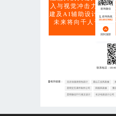
入与视觉冲击力。通
建及AI辅助设计，实
咨询热线
18140119082
未来将向千人千面的
回到顶部
联系电话：
18140
相关链接：
北京动漫表情包设计
眉山工业风装修
昆明交互课件制作公司
田园风装修
重
昆明微信SVG推文设计
长沙包装设计公司