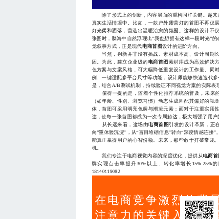
除了形式上的创新，内容层面的重构同样关键。越来越
真实生活情境中。比如，一款户外露营灯的首图不再仅
灯光柔和洒落，营造出温暖治愈的氛围。这样的设计不
张图时，脑海中自然浮现出“我也想拥有这样一段时光”
觉叙事方式，正是现代
电商首图
设计的进阶方向。
当然，创新并非没有挑战。素材成本高、设计周期长
因。为此，建立企业级的
电商首图
素材库成为高效解决
色方案与文案风格，可大幅降低重复设计的工作量。同时
例、一键适配多平台尺寸等功能，设计师能够快速迭代多个
是，结合A/B测试机制，持续验证不同视觉方案的实际
值得一提的是，随着个性化推荐系统的普及，未来
（如年龄、性别、浏览习惯）动态生成匹配其偏好的视
体，首图可采用明亮色调与潮流元素；而对于注重实用
达，使每一张首图都成为一次专属触达，极大增强了用户
从长远来看，这场由
电商首图
引发的设计革新，正在
向“重体验沉淀”，从“盲目堆砌信息”转向“深度情感连
能真正赢得用户的心智份额。未来，那些敢于打破常规
机。
我们专注于电商视觉内容的深度优化，提供从
电商首
牌实现点击率提升30%以上、转化率增长15%-2
18140119082
在电商竞争激烈的背
注意力的关键入口，