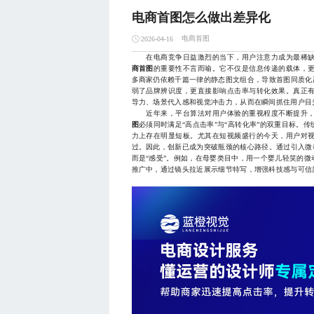
电商首图怎么做出差异化
电商首图
2026-04-16
在电商竞争日益激烈的当下，用户注意力成为最稀缺
商首图
的重要性不言而喻。它不仅是信息传递的载体，
多商家仍依赖千篇一律的静态图文组合，导致首图同质化
弱了品牌辨识度，更直接影响点击率与转化效果。真正
导力、场景代入感和视觉冲击力，从而在瞬间抓住用户目
近年来，平台算法对用户体验的重视程度不断提升，
图
必须同时满足“高点击率”与“高转化率”的双重目标。
力上存在明显短板。尤其在短视频盛行的今天，用户对
过。因此，创新已成为突破瓶颈的核心路径。通过引入微
而是“感受”。例如，在母婴类目中，用一个婴儿轻笑的
推广中，通过镜头拉近展示细节特写，增强科技感与可信