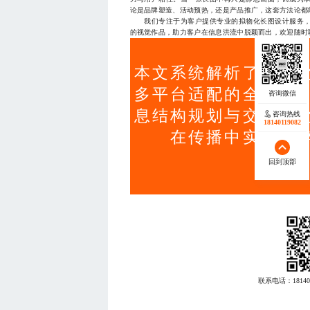
论是品牌塑造、活动预热，还是产品推广，这套方法论都
我们专注于为客户提供专业的拟物化长图设计服务，
的视觉作品，助力客户在信息洪流中脱颖而出，欢迎随时联系17
本文系统解析了拟物
多平台适配的全流程
息结构规划与交互优
咨询热线
18140119082
在传播中实现高
回到顶部
联系电话：
18140