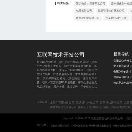
相关链接：
深圳微信小程序开发公司
南京摄像头体感
包月设计公司
重庆管理软件开发公司
南京IP形象设计公司
共享系统APP开发
互联网技术开发公司
栏目导航
聚焦H5营销价值，我们坚持 “以结果为导向”，提供
个性化定制开发服务，助力企业实现营销目标。不
北京标志设计公
只是简单开发H5，更深入了解营销痛点、目标用户
合肥DM单设计
与推广场景，打造能解决问题、带来效果的营销工
具。技术保障运行稳定、加载快速，提升用户体
验。积累丰富营销型H5开发经验，帮助众多企业实
现品牌曝光、用户增长、业绩提升，用专业实力为
营销之路保驾护航。
友情链接：
上海GIF图制作公司
武汉设计外包公司
贵阳微信开发公司
儿童节
南昌鸿蒙游戏开发公司
南京公众号定制开发
南昌三维动画制作公司
Copyright © 2014-2026 成都蓝橙互动科技有限公司
我们
地区合集：
西安商城开发公司
H5互动游戏开发
柳州H5开发制作公司
小红书营销活动制