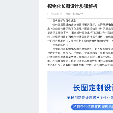
拟物化长图设计步骤解析
拟物化长图设计
2026-03-28
需求分析与目标设定
任何优质设计的起点都是清晰的目标。在开展
拟物
发？企业宣传册的数字化呈现？还是活动倒计时的视觉
提升朋友圈分享率，那么设计应突出“可收藏性”与“话
时，建议结合用户画像与传播渠道进行需求拆解，确保
一阶段的精准定位，直接决定了后续所有环节的合理性，
视觉风格定位
视觉风格是拟物化长图的灵魂所在。它不仅影响整体
包括复古风、极简风、手绘风、金属质感等，每种风格
轻微折痕与墨水晕染效果，能唤起人们对旧时光的记忆
象。在选择风格时，应充分考虑品牌调性与目标人群偏
也必不可少，这有助于增强整体一致性，让长图更具专业