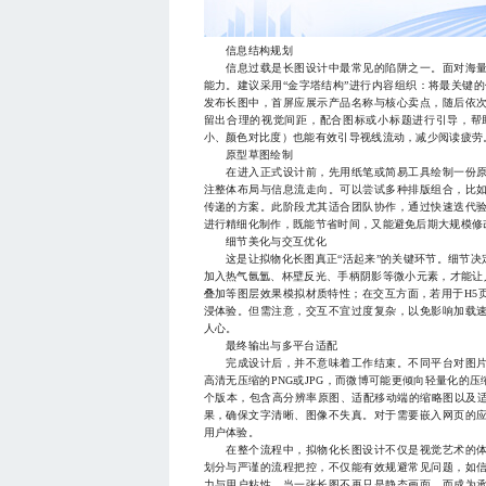
信息结构规划
信息过载是长图设计中最常见的陷阱之一。面对海量
能力。建议采用“金字塔结构”进行内容组织：将最关键的
发布长图中，首屏应展示产品名称与核心卖点，随后依
留出合理的视觉间距，配合图标或小标题进行引导，帮
小、颜色对比度）也能有效引导视线流动，减少阅读疲劳
原型草图绘制
在进入正式设计前，先用纸笔或简易工具绘制一份原
注整体布局与信息流走向。可以尝试多种排版组合，比
传递的方案。此阶段尤其适合团队协作，通过快速迭代
进行精细化制作，既能节省时间，又能避免后期大规模修
细节美化与交互优化
这是让拟物化长图真正“活起来”的关键环节。细节决
加入热气氤氲、杯壁反光、手柄阴影等微小元素，才能让
叠加等图层效果模拟材质特性；在交互方面，若用于H5
浸体验。但需注意，交互不宜过度复杂，以免影响加载
人心。
最终输出与多平台适配
完成设计后，并不意味着工作结束。不同平台对图片
高清无压缩的PNG或JPG，而微博可能更倾向轻量化的
个版本，包含高分辨率原图、适配移动端的缩略图以及适
果，确保文字清晰、图像不失真。对于需要嵌入网页的应
用户体验。
在整个流程中，拟物化长图设计不仅是视觉艺术的体
划分与严谨的流程把控，不仅能有效规避常见问题，如
力与用户粘性。当一张长图不再只是静态画面，而成为