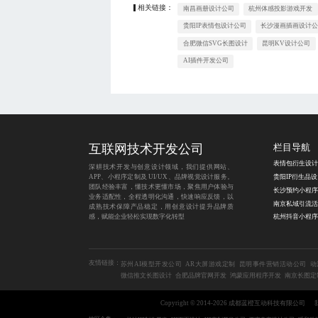
相关链接：
南昌画册设计公司
杭州体感投影游戏开发
贵阳IP表情包设计公司
长沙漫画插画设计
合肥微信SVG长图设计
昆明KV设计公司
AI插件开发公司
互联网技术开发公司
栏目导航
表情包衍生设计
深耕技术开发与创意设计领域，我们提供网站、
APP、小程序定制及 UI/UX、品牌视觉设计服务。
贵
团队经验丰富，懂技术更懂市场，聚焦用户体验与
业务适配性，全程透明化沟通，快速响应反馈，以
成熟技术保障产品稳定，用创意设计提升品牌质
感，赋能企业轻松实现数字化转型
友情链接：
苏州AI模型开发公司
AR大屏游戏定制
昆明事件营销活动公司
动
微信推文长图设计
合肥品牌官网开发
鸿蒙应用程序开发
南京长图定
Copyright © 2014-2026 成都蓝橙互动科技有限公司