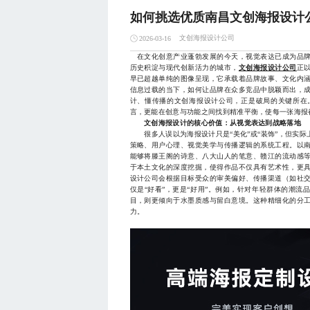
如何挑选优质南昌文创海报设计
文创海报设计公司
2026-03-16
在文化创意产业蓬勃发展的今天，视觉表达已成为品牌
历史积淀与现代创新活力的城市，
文创海报设计公司
正
早已超越单纯的图像呈现，它承载着品牌故事、文化内
信息过载的当下，如何让品牌在众多竞品中脱颖而出，
计、懂传播的文创海报设计公司，正是破局的关键所在
言，更能在创意与功能之间找到精准平衡，使每一张海报
文创海报设计的核心价值：从视觉表达到战略落地
很多人误以为海报设计只是“美化”或“装饰”，但实际
策略、用户心理、视觉美学与传播逻辑的系统工程。以
能够将滕王阁的诗意、八大山人的笔意、赣江的流动感
于本土文化的深度挖掘，使得作品不仅具有艺术性，更
设计公司会根据目标受众的审美偏好、传播渠道（如社
仅是“好看”，更是“好用”。例如，针对年轻群体的潮
目，则更倾向于水墨质感与留白意境。这种精细化的分
力。