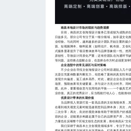
南昌本地设计市场的现状与趋势观察
目前，南昌的文创海报设计服务已形成较为成熟的生
日益多元。部分公司专注于某一细分领域，如非遗文化
业经验。与此同时，越来越多的设计团队开始注重跨媒介
面、短视频脚本、物料延展（如明信片、帆布袋、文创
式服务显著提升了项目整体效率与品牌形象统一性。然
原创性，导致设计同质化严重；还有些团队在沟通环节
等问题。这些痛点提醒企业，在选择合作方时必须更加审
企业选型中的常见误区与应对策略
不少企业在寻找文创海报设计公司时容易陷入几个误
次是仅凭案例数量判断实力，却忽略了案例的真实性和
发现方向偏差，返工成本高昂。对此，建议企业在启动
场景、预期效果等关键要素，并与设计方充分对齐。同
图。此外，要重视创意与实用性的平衡——一个极具艺
业价值。真正的优秀设计，应当既能打动人心，也能推动
优质设计带来的长期价值
当品牌投入资源打造一套高品质的文创海报体系，其
在看到相关视觉元素时能迅速联想到品牌本身；其次，
二次分享；再次，良好的视觉体验有助于增强用户好感
容的企业，还能逐步构建起属于自己的品牌资产库，为
力量也在反哺整个区域文创生态的发展，推动南昌从“文化
我们深耕于南昌本土文创视觉领域多年，专注于为企
擅长将品牌基因与地域文化深度融合，打造兼具美感与