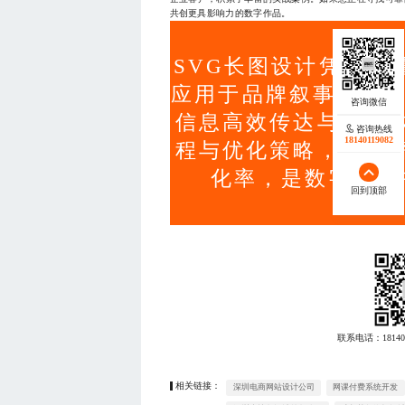
共创更具影响力的数字作品。
SVG长图设计凭借矢
应用于品牌叙事、数据
信息高效传达与用户
咨询热线
18140119082
程与优化策略，可显
化率，是数字营销
回到顶部
联系电话：
18140
相关链接：
深圳电商网站设计公司
网课付费系统开发