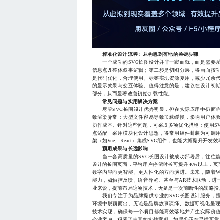
标准化设计流程：从构思到落地的关键步骤
一个成功的SVG长图设计并非一蹴而就，而是需要系
信息点及整体叙事逻辑；第二步是切图分层，将画面按
是代码优化，合理使用
、
标签实现资源复用，减少冗余
的显示效果与交互体验。值得注意的是，建议在设计初
部分，从而显著改善初始加载性能。
常见问题与实用解决方案
尽管SVG长图设计优势明显，但在实际应用中仍面临
致渲染异常；大型文件容易导致加载缓慢，影响用户体验
协作成本。针对这些问题，可采取多项优化措施：使用SVGO等压
点适配；采用模块化设计思想，将常用组件封装为可调
架（如Vue、React）集成SVG组件，也能大幅提升开发效
预期成果与长远影响
当一套高质量的SVG长图设计被成功部署后，往往能
设计的长图页面，平均用户停留时长可提升40%以上，
数字内容向更智能、更人性化的方向演进。未来，随着We
能力，如触控反馈、语音导览、甚至与AR技术联动，进
业来说，提前布局这项技术，无疑是一次前瞻性的战略投
我们专注于为品牌提供专业的SVG长图设计服务，擅
环境中脱颖而出。无论是品牌故事演绎、数据可视化呈现
技术实现，确保每一个项目都能高效落地并产生实际价
企业客户，积累了丰富的实战案例。如果您正在寻找可靠的合