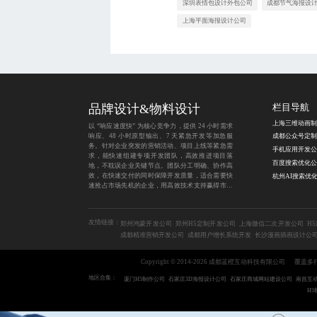
深圳表情包设计外包公司
成都节气海报设
上海平面海报设计公司
品牌设计&物料设计
栏目导航
以 “响应速度快” 为核心竞争力，提供 24 小时需求
响应、48 小时原型输出、7 天紧急开发等加急服
务。针对企业突发的营销活动、项目上线等紧急需
手机应用开发公
求，能快速组建专项开发团队，高效推进项目落
百度搜索优化公
地，不耽误企业关键节点。团队分工明确、协作高
效，在快速交付的同时保障开发质量，适合需要快
速抢占市场先机的企业，用高效技术支持赢得市场
竞争。
友情链接：
郑州鸿蒙开发公司
郑州H5定制开发公司
上海微信二次开发公司
H
成都精准营销开发公司
成都用户增长系统开发
长沙漫画插画设计公
Copyright © 2014-2026 成都蓝橙互动科技有限公司
覆盖多
地区合集：
厦门H5制作公司
石家庄3D海报设计公司
石家庄商城网站建设公司
南昌互
H5