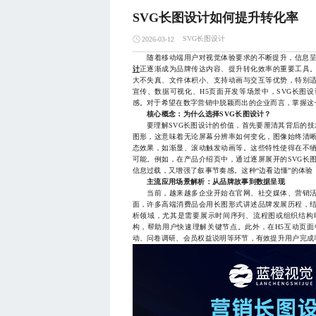
SVG长图设计如何提升转化率
SVG长图设计
2026-03-12
随着移动端用户对视觉体验要求的不断提升，信息呈
计
正逐渐成为品牌传达内容、提升转化效率的重要工具。
大不失真、文件体积小、支持动画与交互等优势，特别
宣传、数据可视化、H5页面开发等场景中，SVG长图
感。对于希望在数字营销中脱颖而出的企业而言，掌握这
核心概念：为什么选择SVG长图设计？
要理解SVG长图设计的价值，首先要厘清其背后的技术逻
图形，这意味着无论屏幕分辨率如何变化，图像始终清
态效果，如渐显、滚动触发动画等。这些特性使得在不
可能。例如，在产品介绍页中，通过逐屏展开的SVG长
信息过载，又增强了叙事节奏感。这种“边看边懂”的体
主流应用场景解析：从品牌故事到数据呈现
当前，越来越多企业开始在官网、社交媒体、营销活动
面，许多高端消费品会用长图形式讲述品牌发展历程，
析领域，尤其是需要展示时间序列、流程图或组织结构
构，帮助用户快速理解关键节点。此外，在H5互动页面
动、问卷调研、会员权益说明等环节，有效提升用户完成