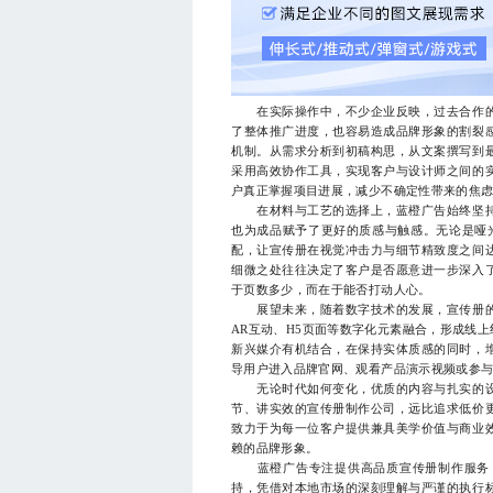
在实际操作中，不少企业反映，过去合作的
了整体推广进度，也容易造成品牌形象的割裂
机制。从需求分析到初稿构思，从文案撰写到
采用高效协作工具，实现客户与设计师之间的
户真正掌握项目进展，减少不确定性带来的焦
在材料与工艺的选择上，蓝橙广告始终坚持
也为成品赋予了更好的质感与触感。无论是哑
配，让宣传册在视觉冲击力与细节精致度之间
细微之处往往决定了客户是否愿意进一步深入
于页数多少，而在于能否打动人心。
展望未来，随着数字技术的发展，宣传册的
AR互动、H5页面等数字化元素融合，形成线
新兴媒介有机结合，在保持实体质感的同时，
导用户进入品牌官网、观看产品演示视频或参
无论时代如何变化，优质的内容与扎实的设
节、讲实效的宣传册制作公司，远比追求低价
致力于为每一位客户提供兼具美学价值与商业
赖的品牌形象。
蓝橙广告专注提供高品质宣传册制作服务，
持，凭借对本地市场的深刻理解与严谨的执行