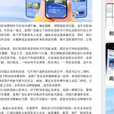
宣传册制作方存在沟通不畅、修改频繁、周期拖延等问题。这不仅影响
感。针对这一痛点，蓝橙广告建立了标准化流程与个性化定制并行的工作
最终印刷，每个环节都有专人负责，确保信息传递准确无误。同时，我们
实时反馈，大幅降低反复修改带来的资源浪费。整个流程透明可控，让客
虑。
高标准。我们选用环保型纸张与可回收油墨，既符合可持续发展理念，
光覆膜、烫金工艺，还是局部UV点缀，我们都根据品牌调性进行合理搭
达到完美平衡。尤其对于高端消费品、文旅项目及科技类企业而言，这些
了解。我们相信，一本好书不在厚薄，而在用心；一本好宣传册，也不在
功能正在悄然演进。它不再只是静态的纸质文件，而是可以与二维码、
上线下联动的传播矩阵。蓝橙广告也在积极探索这一趋势，将传统印刷品与
增强用户的参与感与记忆点。例如，通过在宣传册中嵌入动态二维码，引
与线上活动，从而延长品牌接触链，提升转化效率。
计始终是核心竞争力。对于西安本地企业来说，选择一家懂行业、重细
更为重要。蓝橙广告以多年积累的专业经验为基础，持续打磨服务体系，
效能的宣传册解决方案。我们不仅输出一张纸，更是在协助企业构建可信
涵盖从创意策划、文案撰写、视觉设计到后期印刷的一站式全流程支
标准，已成功服务众多西安本土企业，涵盖餐饮、教育、地产、制造等多