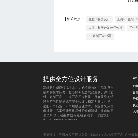
联系
相关链接：
合肥UI界面设计
上海GIF图制
天津小程序开发外包公司
广州P
AR定制开发公司
提供全方位设计服务
栏
深耕软件供应领域十余年，积淀完善的产品体系与
强大的技术实力，核心服务包含成品直供、源码交
付、定制开发、二次开发四大板块。所有系统均经
导
过严苛的性能测试与安全验证，稳定无虞，可灵活
长
适配不同行业、不同规模企业需求。专业团队从需
求对接、方案设计至售后维护全程跟进，快速响应
各类诉求，省去前期高额研发成本，缩短项目周
期，实现数字化高效落地。
友情链接：
贵阳AI应用规划公司
成都AR游戏小程序开发
广州商