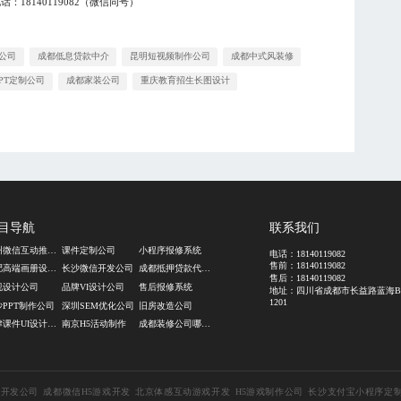
电话：
18140119082
（微信同号）
作公司
成都低息贷款中介
昆明短视频制作公司
成都中式风装修
PT定制公司
成都家装公司
重庆教育招生长图设计
目导航
联系我们
郑州微信互动推文设计
课件定制公司
小程序报修系统
电话：
18140119082
售前：
18140119082
合肥高端画册设计公司
长沙微信开发公司
成都抵押贷款代办公司
售后：
18140119082
视设计公司
品牌VI设计公司
售后报修系统
地址：四川省成都市长益路蓝海
1201
沙PPT制作公司
深圳SEM优化公司
旧房改造公司
天津课件UI设计公司
南京H5活动制作
成都装修公司哪家好
城开发公司
成都微信H5游戏开发
北京体感互动游戏开发
H5游戏制作公司
长沙支付宝小程序定