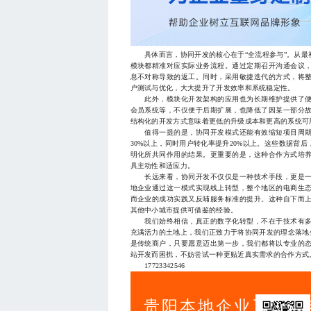
具体而言，协同开发的核心在于“全流程参与”。从最
模块都精准对应实际业务流程。通过定期召开沟通会议
息不对称导致的返工。同时，采用敏捷迭代的方式，将
户测试与优化，大大提升了开发效率和系统稳定性。
此外，模块化开发架构的应用也为长期维护提供了便
会员系统等，不仅便于后期扩展，也降低了因某一部分
结构化的开发方式意味着更低的升级成本和更高的系统可
值得一提的是，协同开发模式还能有效缩短项目周期
30%以上，同时用户转化率提升20%以上。这些数据背
明化所共同作用的结果。更重要的是，这种合作方式培
具主动性和适应力。
长远来看，协同开发不仅仅是一种技术手段，更是一
地企业通过这一模式实现线上转型，整个地区的电商生
而企业的成功实践又反哺服务标准的提升。这种自下而
其他中小城市提供可借鉴的经验。
我们始终相信，真正的数字化转型，不在于技术有多
充满活力的土地上，我们正致力于将协同开发的理念落地
是传统商户，只要愿意迈出第一步，我们都将以专业的
站开发而困扰，不妨尝试一种更贴近真实需求的合作方式
17723342546
贵阳本地企业正面临