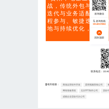
战，传统外包与模板
迭代与业务适配需求
程参与、敏捷迭代与
咨询热线
18140119082
地与持续优化，显著
回到顶部
联系电话：
18140
相关链接：
商场运营软件开发
昆明视频剪辑公司
网络报修系统
北京PPT制作公司
贷款
成都企业贷款代办公司