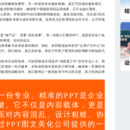
流却暗藏附加费用，另一种是高价但服务模糊。真正可持续的服务模式，
，提供阶梯式报价，确保客户既能获得高品质成果，又不会超出预算。
心原则，所有报价均在沟通初期明确告知，避免后续纠纷。无论是5页的
相应的服务等级与成本控制方案。这种灵活且有弹性的合作方式，让不同规
做产品”，更要“讲好故事”。而一份精心打磨的PPT，就是讲好这个故
感的桥梁、信任的起点。
形象与未来发展的期待。因此，协同视觉始终坚持“以用户为中心”的
交付。我们相信，真正的价值，来自于对客户需求的深刻理解与持续迭代
布活动而焦虑，不妨把视觉呈现这件“高精度工作”交给专业人士。我
态呈现的一站式服务，全程由经验丰富的设计师对接，确保每一页都经得
型集团的战略发布，我们都将以一致的标准与专注的态度，助力您的品牌
一份专业、精准的PPT是企业
键。它不仅是内容载体，更是
面对内容混乱、设计粗糙、协
过PPT图文美化公司提供的一