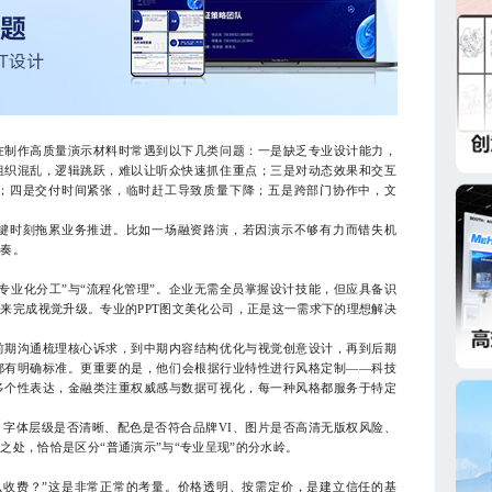
制作高质量演示材料时常遇到以下几类问题：一是缺乏专业设计能力，
组织混乱，逻辑跳跃，难以让听众快速抓住重点；三是对动态效果和交互
；四是交付时间紧张，临时赶工导致质量下降；五是跨部门协作中，文
时刻拖累业务推进。比如一场融资路演，若因演示不够有力而错失机
节奏。
业化分工”与“流程化管理”。企业无需全员掌握设计技能，但应具备识
来完成视觉升级。专业的PPT图文美化公司，正是这一需求下的理想解决
期沟通梳理核心诉求，到中期内容结构优化与视觉创意设计，再到后期
都有明确标准。更重要的是，他们会根据行业特性进行风格定制——科技
多个性表达，金融类注重权威感与数据可视化，每一种风格都服务于特定
体层级是否清晰、配色是否符合品牌VI、图片是否高清无版权风险、
之处，恰恰是区分“普通演示”与“专业呈现”的分水岭。
收费？”这是非常正常的考量。价格透明、按需定价，是建立信任的基