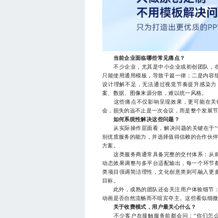
当前企业面临哪些常见痛点？
不少企业，尤其是中小企业或初创团队，在
只能使用通用模板，导致千篇一律；二是内容
设计理解不足，无法通过视觉节奏提升感染力
案、数据、图像来源分散，难以统一风格。
这些痛点不仅影响呈现效果，更可能在关键
会，损失的远不止是一次会议，而是整个发展
如何系统性解决这些问题？
从实际操作层面看，解决问题的关键在于“专
别优质服务的能力，并选择值得信赖的合作伙伴
方案。
这类服务商通常具备完整的交付体系：从前
动态效果调整与多平台适配输出，每一个环节
类项目强调简洁理性，文化创意类则可融入更
目标。
此外，成熟的团队还会关注用户体验细节：字
动画是否自然流畅而不喧宾夺主。这些看似细微
关于收费模式，用户最关心什么？
不少客户在接触服务前都会问：“你们怎么