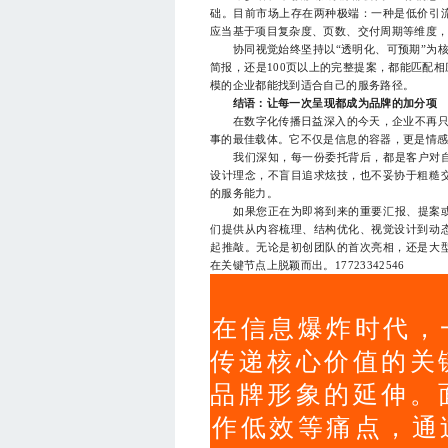
础。目前市场上存在两种极端：一种是低价引
应当基于项目复杂度、页数、交付周期等维度
协同视觉始终坚持以“透明化、可预期”为核
简报，还是100页以上的完整提案，都能匹配
模的企业都能找到适合自己的服务路径。
结语：让每一次呈现都成为品牌的加分项
在数字化传播日益深入的今天，企业不再只是“
事的最佳载体。它不仅是信息的容器，更是情
我们深知，每一份委托背后，都是客户对自身
设计理念，不盲目追求炫技，也不妥协于粗糙
的服务能力。
如果您正在为即将到来的重要汇报、提案或发
们提供从内容梳理、结构优化、视觉设计到动
起推敲。无论是初创团队的首次亮相，还是大
在关键节点上脱颖而出。17723342546
在信息爆炸时代，
传递核心价值的关
品牌形象的延伸。
作低效等痛点，通