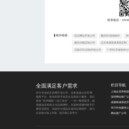
联系电话：
18140
相关链接：
武汉网站开发公司
重庆H5游戏制作
劳
微信功能定制公司
北京体感游戏系统定制
石家庄H5定制开发公司
广州H5开发制作公
全面满足客户需求
栏目导航
作为专业的互联网开发公司，业务涵盖企业官网、
电商平台、移动应用开发及全品类设计服务。我们
深圳网站推广公
坚持 “技术赋能 + 设计加分”，一对一梳理需求，精
成都商城系统开
准捕捉业务痛点与品牌调性，从架构搭建到细节打
SEO外包服务
磨层层把控，高效交付成品并提供后期维护，助力
企业抢占线上市场、提升核心竞争力
网站推广公司