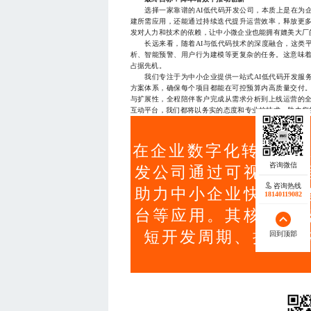
选择一家靠谱的AI低代码开发公司，本质上是在为企
建所需应用，还能通过持续迭代提升运营效率，释放更
发对人力和技术的依赖，让中小微企业也能拥有媲美大厂
长远来看，随着AI与低代码技术的深度融合，这类平
析、智能预警、用户行为建模等更复杂的任务。这意味
占据先机。
我们专注于为中小企业提供一站式AI低代码开发服务
方案体系，确保每个项目都能在可控预算内高质量交付
与扩展性，全程陪伴客户完成从需求分析到上线运营的
互动平台，我们都将以务实的态度和专业的技术，助力您的数字
在企业数字化转型加速
发公司通过可视化编
咨询热线
助力中小企业快速构
18140119082
台等应用。其核心优
短开发周期、控制成
回到顶部