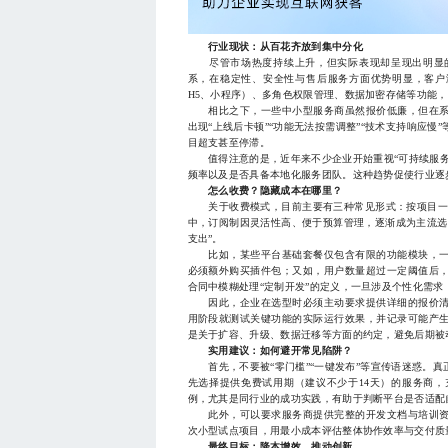
行业现状：从百花齐放到集中分化
尽管市场热度持续上升，但实际表现却呈现出明显的
系，在稳定性、安全性与售后服务方面优势明显，客户
H5、小程序）、多角色权限管理、数据加密存储等功能
相比之下，一些中小型服务商虽然报价低廉，但在系
出现“上线后卡顿”“功能无法按需调整”“技术支持响应
目超支甚至停滞。
值得注意的是，近年来不少企业开始重视“可持续服务
频率以及是否具备本地化服务团队。这种趋势促使行业逐
怎么收费？隐藏成本在哪里？
关于收费模式，目前主要有三种常见形式：按项目一次
中，订阅制因灵活性高、便于预算管理，逐渐成为主流选
支出”。
比如，某些平台基础套餐仅包含有限的功能模块，一
必须额外购买插件包；又如，用户数量超过一定阈值后
合同中模糊处理“定制开发”的定义，一旦涉及个性化需求
因此，企业在选型时必须主动要求提供详细的报价清
用阶段就测试关键功能的实际运行效果，并记录可能产
是关于扩容、升级、数据迁移等方面的约定，避免后期被
实用建议：如何避开常见陷阱？
首先，不要被“零门槛”“一键发布”等宣传语迷惑。真
先选择提供免费试用期（建议不少于14天）的服务商
例，尤其是同行业的成功实践，有助于判断平台是否适配
此外，可以要求服务商提供完整的开发文档与培训资
次小型试点项目，用最小成本评估整体协作效率与交付质
最终目标：降本增效，推动创新